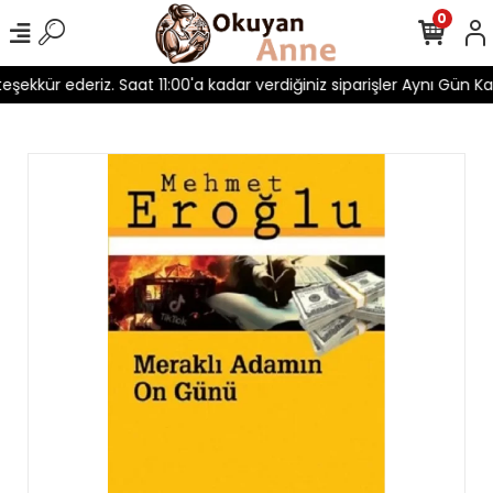
0
 teşekkür ederiz. Saat 11:00'a kadar verdiğiniz siparişler Aynı Gün Kar