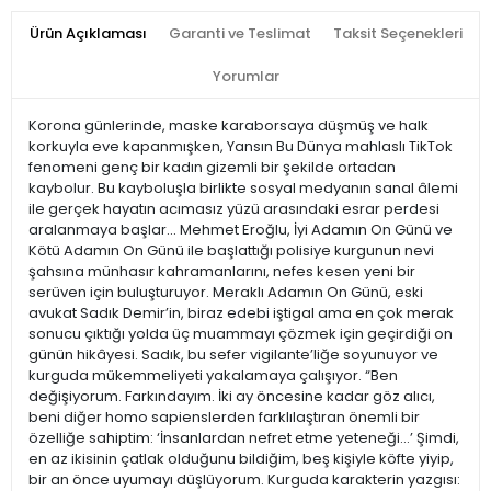
Ürün Açıklaması
Garanti ve Teslimat
Taksit Seçenekleri
Yorumlar
Korona günlerinde, maske karaborsaya düşmüş ve halk
korkuyla eve kapanmışken, Yansın Bu Dünya mahlaslı TikTok
fenomeni genç bir kadın gizemli bir şekilde ortadan
kaybolur. Bu kayboluşla birlikte sosyal medyanın sanal âlemi
ile gerçek hayatın acımasız yüzü arasındaki esrar perdesi
aralanmaya başlar... Mehmet Eroğlu, İyi Adamın On Günü ve
Kötü Adamın On Günü ile başlattığı polisiye kurgunun nevi
şahsına münhasır kahramanlarını, nefes kesen yeni bir
serüven için buluşturuyor. Meraklı Adamın On Günü, eski
avukat Sadık Demir’in, biraz edebi iştigal ama en çok merak
sonucu çıktığı yolda üç muammayı çözmek için geçirdiği on
günün hikâyesi. Sadık, bu sefer vigilante’liğe soyunuyor ve
kurguda mükemmeliyeti yakalamaya çalışıyor. “Ben
değişiyorum. Farkındayım. İki ay öncesine kadar göz alıcı,
beni diğer homo sapienslerden farklılaştıran önemli bir
özelliğe sahiptim: ‘İnsanlardan nefret etme yeteneği…’ Şimdi,
en az ikisinin çatlak olduğunu bildiğim, beş kişiyle köfte yiyip,
bir an önce uyumayı düşlüyorum. Kurguda karakterin yazgısı: