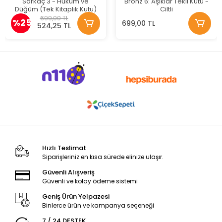
Sarkaç 3 - Hüküm ve
Bronz 6: Aşıklar Tekli Kutu -
Düğüm (Tek Kitaplık Kutu)
Ciltli
699,00 TL
%25
699,00 TL
524,25 TL
Hızlı Teslimat
Siparişleriniz en kısa sürede elinize ulaşır.
Güvenli Alışveriş
Güvenli ve kolay ödeme sistemi
Geniş Ürün Yelpazesi
Binlerce ürün ve kampanya seçeneği
7 / 24 DESTEK