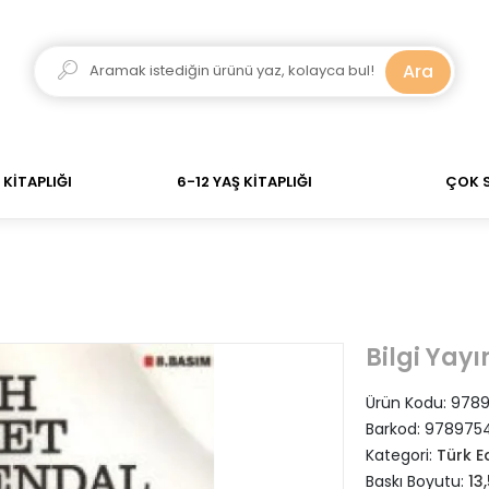
kadar verdiğiniz siparişler Aynı Gün Kargo! 700 TL Üzeri
Ara
KİTAPLIĞI
6-12 YAŞ KİTAPLIĞI
ÇOK 
Bilgi Yayı
Ürün Kodu:
978
Barkod:
978975
Kategori:
Türk E
Baskı Boyutu:
13