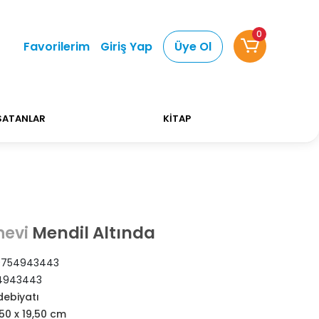
0
 Alışverişlerinizde Kargo Ücretsiz!
Bizi tercih ett
Favorilerim
Giriş Yap
Üye Ol
SATANLAR
KİTAP
Mendil Altında
nevi
9754943443
4943443
debiyatı
,50 x 19,50 cm