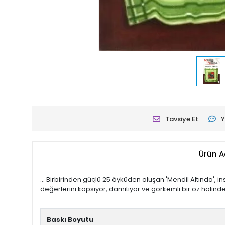
Tavsiye Et
Y
Ürün A
... Birbirinden güçlü 25 öyküden oluşan 'Mendil Altında', i
değerlerini kapsıyor, damıtıyor ve görkemli bir öz halinde 
Tanıtım Metni
Baskı Boyutu