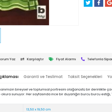
orum Yaz
Karşılaştır
Fiyat Alarmı
Telefonla Sipar
çıklaması
Garanti ve Teslimat
Taksit Seçenekleri
Yo
nsanımızın bireysel ve toplumsal portresini olağanüstü bir derinlikte çi
okura sunuyor. Her sayfasında ince bir duyarlığın burcu burcu estiği, Tür
13,50 x 19,50 cm