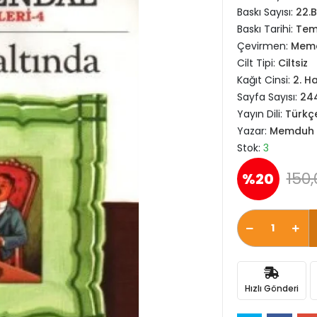
Baskı Sayısı:
22.B
Baskı Tarihi:
Tem
Çevirmen:
Memd
Cilt Tipi:
Ciltsiz
Kağıt Cinsi:
2. H
Sayfa Sayısı:
24
Yayın Dili:
Türkç
Yazar:
Memduh Ş
Stok:
3
150,
%20
Hızlı Gönderi