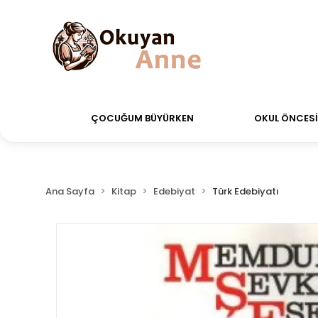
verdiğiniz siparişler Aynı Gün Kargo!
Saat 11:00'a 
ÇOCUĞUM BÜYÜRKEN
OKUL ÖNCESİ 
Ana Sayfa
Kitap
Edebiyat
Türk Edebiyatı