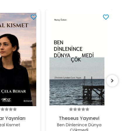
%2
r Yayınları
Theseus Yayınevi
zal Kısmet
Ben Dinlenince Dünya
Çökmedi