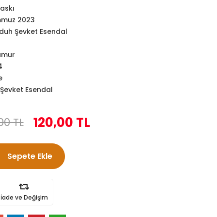
askı
muz 2023
uh Şevket Esendal
amur
4
e
evket Esendal
120,00 TL
00 TL
Sepete Ekle
İade ve Değişim