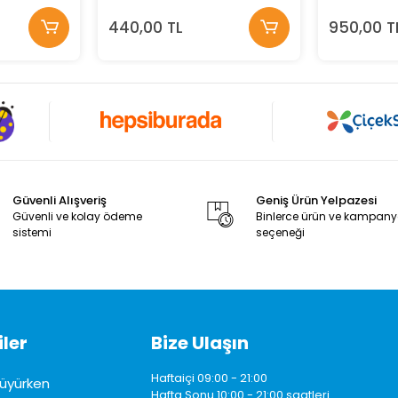
440,00 TL
950,00 T
Güvenli Alışveriş
Geniş Ürün Yelpazesi
Güvenli ve kolay ödeme
Binlerce ürün ve kampan
sistemi
seçeneği
ler
Bize Ulaşın
Haftaiçi 09:00 - 21:00
üyürken
Hafta Sonu 10:00 - 21:00 saatleri