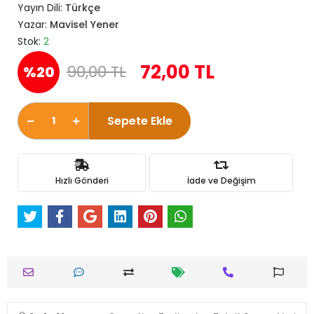
Yayın Dili:
Türkçe
Yazar:
Mavisel Yener
Stok:
2
72,00 TL
90,00 TL
%20
Sepete Ekle
Hızlı Gönderi
İade ve Değişim