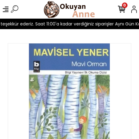
0
 teşekkür ederiz. Saat 11:00'a kadar verdiğiniz siparişler Aynı Gün Ka