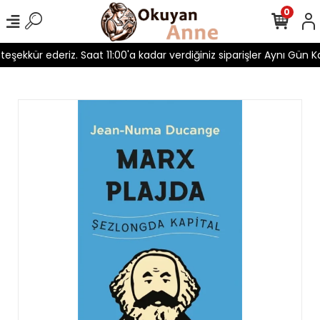
0
 teşekkür ederiz. Saat 11:00'a kadar verdiğiniz siparişler Aynı Gün Ka