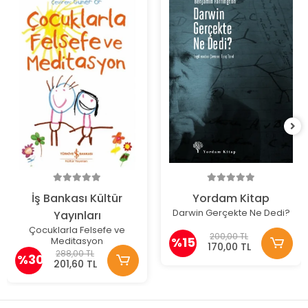
İş Bankası Kültür
Yordam Kitap
Darwin Gerçekte Ne Dedi?
Yayınları
Çocuklarla Felsefe ve
200,00 TL
%15
Meditasyon
170,00 TL
288,00 TL
%30
201,60 TL