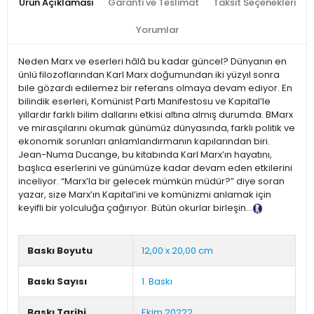
Ürün Açıklaması
Garanti ve Teslimat
Taksit Seçenekleri
Yorumlar
Neden Marx ve eserleri hâlâ bu kadar güncel? Dünyanın en
ünlü filozoflarından Karl Marx doğumundan iki yüzyıl sonra
bile gözardı edilemez bir referans olmaya devam ediyor. En
bilindik eserleri, Komünist Parti Manifestosu ve Kapital’le
yıllardır farklı bilim dallarını etkisi altına almış durumda. BMarx
ve mirasçılarını okumak günümüz dünyasında, farklı politik ve
ekonomik sorunları anlamlandırmanın kapılarından biri.
Jean-Numa Ducange, bu kitabında Karl Marx’ın hayatını,
başlıca eserlerini ve günümüze kadar devam eden etkilerini
inceliyor. “Marx’la bir gelecek mümkün müdür?” diye soran
yazar, size Marx’ın Kapital’ini ve komünizmi anlamak için
keyifli bir yolculuğa çağırıyor. Bütün okurlar birleşin...
Tanıtım
Metni
Baskı Boyutu
12,00 x 20,00 cm
Baskı Sayısı
1. Baskı
Baskı Tarihi
Ekim 20222