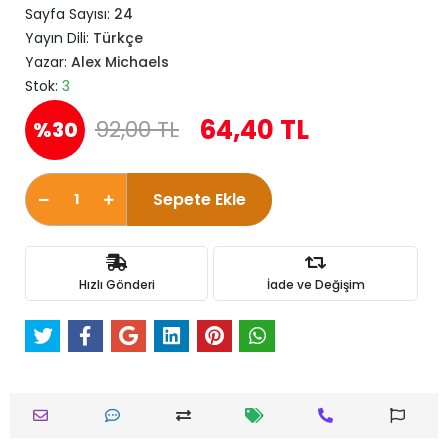
Sayfa Sayısı:
24
Yayın Dili:
Türkçe
Yazar:
Alex Michaels
Stok:
3
64,40 TL
92,00 TL
%30
Sepete Ekle
Hızlı Gönderi
İade ve Değişim