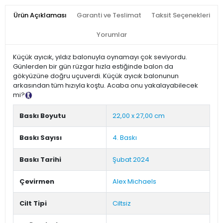
Ürün Açıklaması
Garanti ve Teslimat
Taksit Seçenekleri
Yorumlar
Küçük ayıcık, yıldız balonuyla oynamayı çok seviyordu.
Günlerden bir gün rüzgar hızla estiğinde balon da
gökyüzüne doğru uçuverdi. Küçük ayıcık balonunun
arkasından tüm hızıyla koştu. Acaba onu yakalayabilecek
mi?
Tanıtım Metni
Baskı Boyutu
22,00 x 27,00 cm
Baskı Sayısı
4. Baskı
Baskı Tarihi
Şubat 2024
Çevirmen
Alex Michaels
Cilt Tipi
Ciltsiz