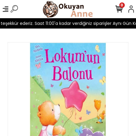
0
n teşekkür ederiz. Saat 11:00'a kadar verdiğiniz siparişler Aynı Gün Ka