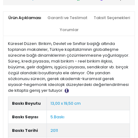
Ürün Açıklaması
Garanti ve Teslimat
Taksit Seçenekleri
Yorumlar
Küresel Düzen: Birikim, Devlet ve Sınıflar başlığı altında
toplanan makaleler, Türkiye kapitalizminin globalleşme
sürecine bağlı dinamiklerinin çözümlenmesine yoğunlaşıyor.
Süreç, kredi piyasası, mali birikim - reel birikim ilişkisi,
büyüme, gelir dağılımı, işgücü piyasası, sendikalar vb. birçok
özgül alandaki boyutlarıyla ele alınıyor. Öte yandan
sözkonusu sürecin, gerek akademik-kuramsal gerek
siyasal-hegemonik ideolojik düzeylerdeki değerlendirilmesi
de kitapta geniş yer tutuyor.
Tanıtım Metni
Baskı Boyutu
13,00 x 19,50 cm
Baskı Sayısı
5.Baskı
Baskı Tarihi
2011