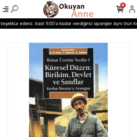
0
n teşekkür ederiz. Saat 11:00'a kadar verdiğiniz siparişler Aynı Gün Ka