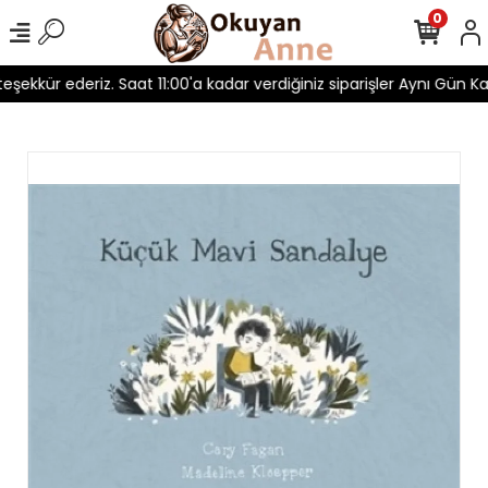
0
teşekkür ederiz. Saat 11:00'a kadar verdiğiniz siparişler Aynı Gün Kar