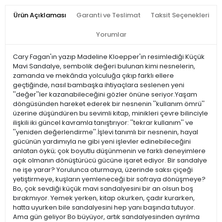
Ürün Açıklaması
Garanti ve Teslimat
Taksit Seçenekleri
Yorumlar
Cary Fagan'ın yazıp Madeline Kloepper'ın resimlediği Küçük
Mavi Sandalye, sembolik değeri bulunan kimi nesnelerin,
zamanda ve mekânda yolculuğa çıkıp farklı ellere
geçtiğinde, nasıl bambaşka ihtiyaçlara seslenen yeni
''değer''ler kazanabileceğini gözler önüne seriyor.Yaşam
döngüsünden hareket ederek bir nesnenin ''kullanım ömrü''
üzerine düşündüren bu sevimli kitap, minikleri çevre bilinciyle
ilişkili iki güncel kavramla tanıştırıyor: ''tekrar kullanım'' ve
''yeniden değerlendirme''.İşlevi tanımlı bir nesnenin, hayal
gücünün yardımıyla ne gibi yeni işlevler edinebileceğini
anlatan öykü; çok boyutlu düşünmenin ve farklı deneyimlere
açık olmanın dönüştürücü gücüne işaret ediyor. Bir sandalye
ne işe yarar? Yorulunca oturmaya, üzerinde saksı çiçeği
yetiştirmeye, kuşların yemleneceği bir sofraya dönüşmeye?
Bo, çok sevdiği küçük mavi sandalyesini bir an olsun boş
bırakmıyor. Yemek yerken, kitap okurken, çadır kurarken,
hatta uyurken bile sandalyesini hep yanı başında tutuyor.
Ama gün geliyor Bo büyüyor, artık sandalyesinden ayrılma