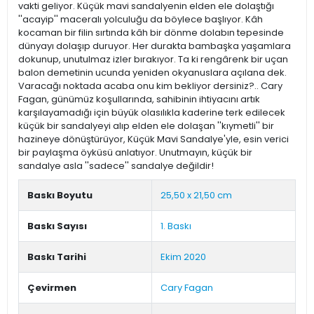
vakti geliyor. Küçük mavi sandalyenin elden ele dolaştığı
''acayip'' maceralı yolculuğu da böylece başlıyor. Kâh
kocaman bir filin sırtında kâh bir dönme dolabın tepesinde
dünyayı dolaşıp duruyor. Her durakta bambaşka yaşamlara
dokunup, unutulmaz izler bırakıyor. Ta ki rengârenk bir uçan
balon demetinin ucunda yeniden okyanuslara açılana dek.
Varacağı noktada acaba onu kim bekliyor dersiniz?.. Cary
Fagan, günümüz koşullarında, sahibinin ihtiyacını artık
karşılayamadığı için büyük olasılıkla kaderine terk edilecek
küçük bir sandalyeyi alıp elden ele dolaşan ''kıymetli'' bir
hazineye dönüştürüyor, Küçük Mavi Sandalye'yle, esin verici
bir paylaşma öyküsü anlatıyor. Unutmayın, küçük bir
sandalye asla ''sadece'' sandalye değildir!
Baskı Boyutu
25,50 x 21,50 cm
Baskı Sayısı
1. Baskı
Baskı Tarihi
Ekim 2020
Çevirmen
Cary Fagan