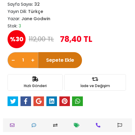
Sayfa Sayısı:
32
Yayın Dili:
Türkçe
Yazar:
Jane Godwin
Stok:
3
78,40 TL
112,00 TL
%30
Sepete Ekle
Hızlı Gönderi
İade ve Değişim