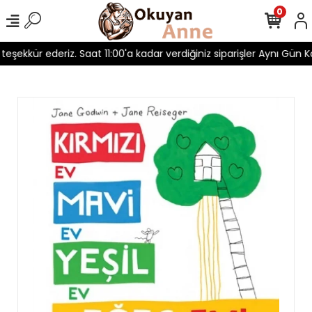
0
n teşekkür ederiz. Saat 11:00'a kadar verdiğiniz siparişler Aynı Gün Ka