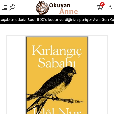
0
 teşekkür ederiz. Saat 11:00'a kadar verdiğiniz siparişler Aynı Gün Kar