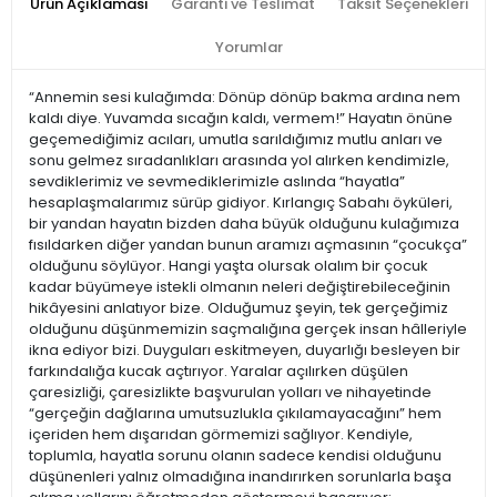
Ürün Açıklaması
Garanti ve Teslimat
Taksit Seçenekleri
Yorumlar
“Annemin sesi kulağımda: Dönüp dönüp bakma ardına nem
kaldı diye. Yuvamda sıcağın kaldı, vermem!” Hayatın önüne
geçemediğimiz acıları, umutla sarıldığımız mutlu anları ve
sonu gelmez sıradanlıkları arasında yol alırken kendimizle,
sevdiklerimiz ve sevmediklerimizle aslında “hayatla”
hesaplaşmalarımız sürüp gidiyor. Kırlangıç Sabahı öyküleri,
bir yandan hayatın bizden daha büyük olduğunu kulağımıza
fısıldarken diğer yandan bunun aramızı açmasının “çocukça”
olduğunu söylüyor. Hangi yaşta olursak olalım bir çocuk
kadar büyümeye istekli olmanın neleri değiştirebileceğinin
hikâyesini anlatıyor bize. Olduğumuz şeyin, tek gerçeğimiz
olduğunu düşünmemizin saçmalığına gerçek insan hâlleriyle
ikna ediyor bizi. Duyguları eskitmeyen, duyarlığı besleyen bir
farkındalığa kucak açtırıyor. Yaralar açılırken düşülen
çaresizliği, çaresizlikte başvurulan yolları ve nihayetinde
“gerçeğin dağlarına umutsuzlukla çıkılamayacağını” hem
içeriden hem dışarıdan görmemizi sağlıyor. Kendiyle,
toplumla, hayatla sorunu olanın sadece kendisi olduğunu
düşünenleri yalnız olmadığına inandırırken sorunlarla başa