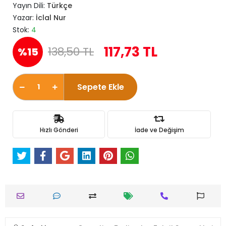
Yayın Dili:
Türkçe
Yazar:
İclal Nur
Stok:
4
117,73 TL
138,50 TL
%15
Sepete Ekle
Hızlı Gönderi
İade ve Değişim