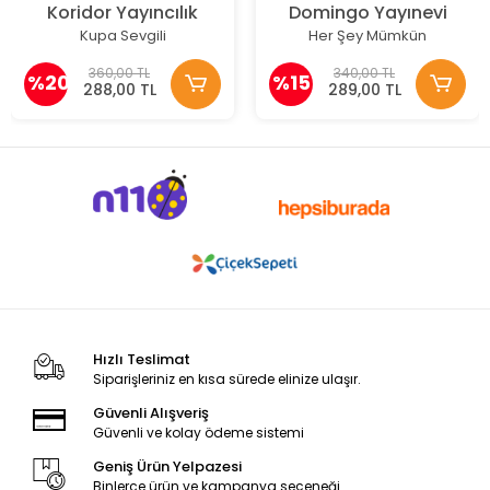
Koridor Yayıncılık
Domingo Yayınevi
Kupa Sevgili
Her Şey Mümkün
360,00 TL
340,00 TL
%20
%15
288,00 TL
289,00 TL
Hızlı Teslimat
Siparişleriniz en kısa sürede elinize ulaşır.
Güvenli Alışveriş
Güvenli ve kolay ödeme sistemi
Geniş Ürün Yelpazesi
Binlerce ürün ve kampanya seçeneği