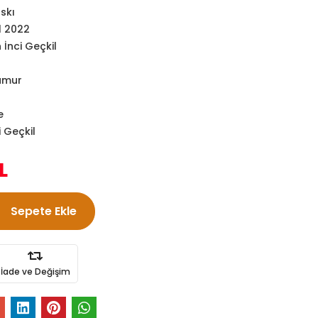
askı
l 2022
 İnci Geçkil
amur
e
i Geçkil
L
Sepete Ekle
İade ve Değişim