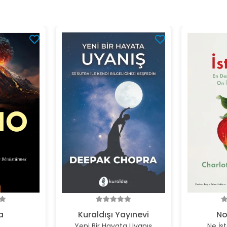
a
Kuraldışı Yayınevi
No
Yeni Bir Hayata Uyanış
Ne İst