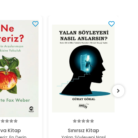
%2
va Kitap
Sınırsız Kitap
eriz: En Derin
Yalan Söyleyeni Nasıl