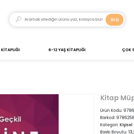
ar verdiğiniz siparişler Aynı Gün Kargo! 700 TL Üzeri A
Ara
KİTAPLIĞI
6-12 YAŞ KİTAPLIĞI
ÇOK 
Kitap Müp
Ürün Kodu:
9786
Barkod:
9786258
Kategori:
Kişisel
Baskı Boyutu:
13