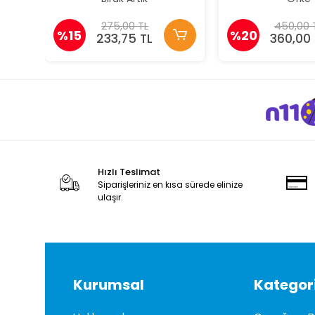
275,00 TL
450,00 
%15
%20
233,75 TL
360,00 
Hızlı Teslimat
Siparişleriniz en kısa sürede elinize
ulaşır.
Kurumsal
Kategori