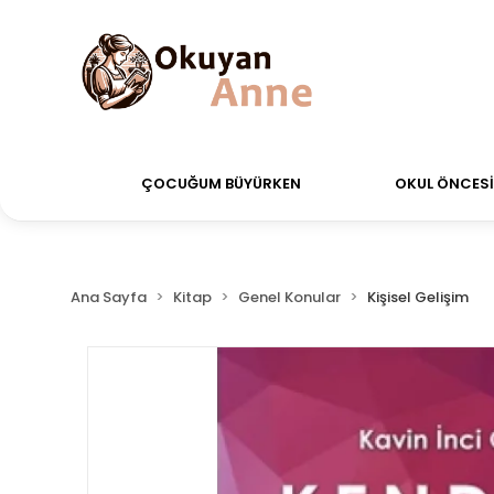
rdiğiniz siparişler Aynı Gün Kargo!
Saat 11:00'a kad
ÇOCUĞUM BÜYÜRKEN
OKUL ÖNCESİ 
Ana Sayfa
Kitap
Genel Konular
Kişisel Gelişim