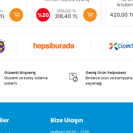
Arzuları
TL
398,00 TL
%20
420,00 T
TL
318,40 TL
Güvenli Alışveriş
Geniş Ürün Yelpazesi
Güvenli ve kolay ödeme
Binlerce ürün ve kampan
sistemi
seçeneği
ler
Bize Ulaşın
Haftaiçi 09:00 - 21:00