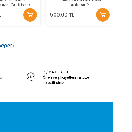
mızın On İkisine
Anlarsın?
Yolculuk
L
500,00 TL
7 / 24 DESTEK
ya
Öneri ve şikayetlerinizi bize
iletebilirsiniz.