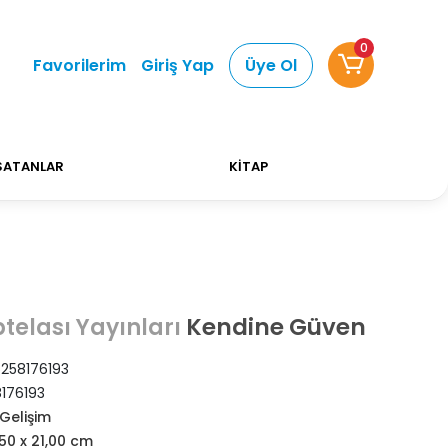
0
lışverişlerinizde Kargo Ücretsiz!
Bizi tercih ettiğ
Favorilerim
Giriş Yap
Üye Ol
SATANLAR
KİTAP
Kendine Güven
telası Yayınları
258176193
176193
 Gelişim
,50 x 21,00 cm