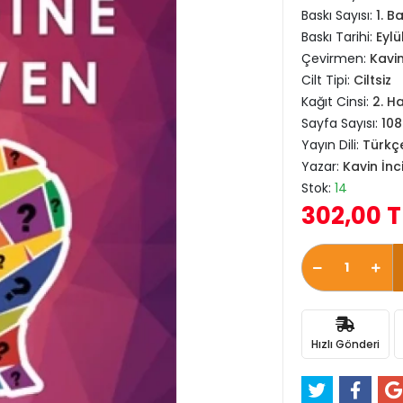
Baskı Sayısı:
1. B
Baskı Tarihi:
Eylü
Çevirmen:
Kavin
Cilt Tipi:
Ciltsiz
Kağıt Cinsi:
2. H
Sayfa Sayısı:
108
Yayın Dili:
Türkç
Yazar:
Kavin İnc
Stok:
14
302,00 T
Hızlı Gönderi