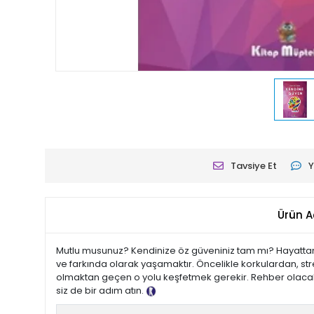
Tavsiye Et
Y
Ürün A
Mutlu musunuz? Kendinize öz güveniniz tam mı? Hayattan b
ve farkında olarak yaşamaktır. Öncelikle korkulardan, str
olmaktan geçen o yolu keşfetmek gerekir. Rehber olacak
siz de bir adım atın.
Tanıtım Metni