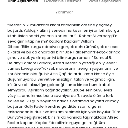
Ürün Açıklaması
Garanti ve Teslimat
Taksit Seçenekleri
Yorumlar
“Bester’in iki muazzam kitabı zamanının ötesine geçmeyi
başardı. Yaklaşık altmış senedir herkesin en iyi on bilimkurgu
kitabı listesindeki yerlerini korudular.” –Robert Silverberg“En
sevdiğim kitap ne mi? Kaplan! Kaplan!” William
Gibson“Bilimkurgu edebiyatı gerçek deha ürünü çok az eser
çıkardı ve bu da onlardan biri.” Joe Haldeman“Pekçoklarınca
şimdiye dek yazılmış en iyi bilimkurgu romanı.” Samuel R.
Delany“Kaplan! Kaplan!, Alfred Bester’in yazdığı en iyi eser.”
James Lovegrove“Yüksek maceranın, zengin yaşamanın ve
zor ölmenin olduğu bir Altın Çağ’dalardı… ama kimse öyle
düşünmüyordu. Servet ve hırsızlığın, talan ve yağmacılığın,
kültür ve ahlaksızlığın geleceği… ama kimse bunu kabul
etmiyordu. Aşırıların çağındaydılar, ucubelerin büyüleyici
yüzyılı… ama kimse bunu sevmiyordu.”Uzayda ölüme terk
edilen ve 170 gün boyunca havasız ortamda hayatta kalmayı
başaran Gully Foyle, kendine geldikten sonra gemi
enkazından kurtulur ve intikamını almak için yola koyulur. Tüm
Dünya’yı değiştirecek bir sırrı da yanında taşımaktadır.Alfred
Bester Kaplan! Kaplan!’da bilimkurguya getirdiği tüm