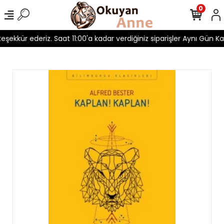
0
 teşekkür ederiz. Saat 11:00'a kadar verdiğiniz siparişler Aynı Gün Kar