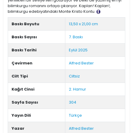
yenilikleri bir seviye ileri götürüyor ve belki de yazılmış en iyi
bilimkurgu romanını ortaya çıkarıyor. Kaplan! Kaplan!,
bilimkurgu edebiyatındaki Monte Kristo Kontu.
Tanıtım Metni
Baskı Boyutu
13,50 x 21,00 cm
Baskı Sayısı
7. Baskı
Baskı Tarihi
Eylül 2025
Çevirmen
Alfred Bester
Cilt Tipi
Ciltsiz
Kağıt Cinsi
2. Hamur
Sayfa Sayısı
304
Yayın Dili
Türkçe
Yazar
Alfred Bester