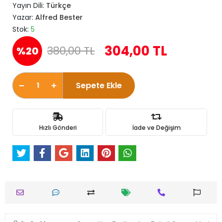
Yayın Dili:
Türkçe
Yazar:
Alfred Bester
Stok:
5
304,00 TL
380,00 TL
%20
Sepete Ekle
Hızlı Gönderi
İade ve Değişim