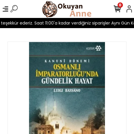
0
 teşekkür ederiz. Saat 11:00'a kadar verdiğiniz siparişler Aynı Gün Ka