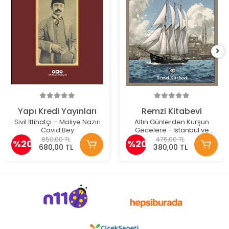
Yapı Kredi Yayınları
Remzi Kitabevi
Sivil İttihatçı – Maliye Nazırı
Altın Günlerden Kurşun
Cavid Bey
Gecelere - İstanbul ve
Kıbrıs Seferleri (1874-1878)
850,00 TL
475,00 TL
%20
%20
680,00 TL
380,00 TL