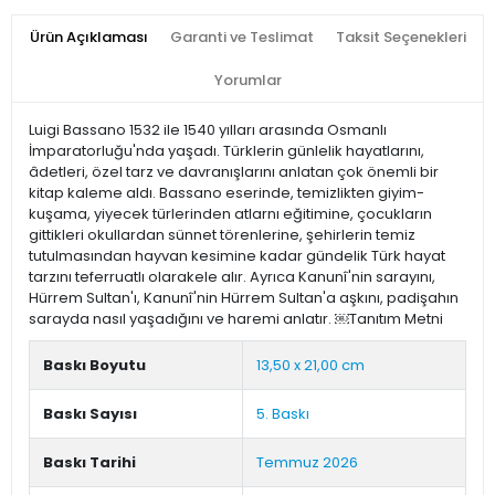
Ürün Açıklaması
Garanti ve Teslimat
Taksit Seçenekleri
Yorumlar
Luigi Bassano 1532 ile 1540 yılları arasında Osmanlı
İmparatorluğu'nda yaşadı. Türklerin günlelik hayatlarını,
âdetleri, özel tarz ve davranışlarını anlatan çok önemli bir
kitap kaleme aldı. Bassano eserinde, temizlikten giyim-
kuşama, yiyecek türlerinden atlarnı eğitimine, çocukların
gittikleri okullardan sünnet törenlerine, şehirlerin temiz
tutulmasından hayvan kesimine kadar gündelik Türk hayat
tarzını teferruatlı olarakele alır. Ayrıca Kanunî'nin sarayını,
Hürrem Sultan'ı, Kanunî'nin Hürrem Sultan'a aşkını, padişahın
sarayda nasıl yaşadığını ve haremi anlatır. ￼Tanıtım Metni
Baskı Boyutu
13,50 x 21,00 cm
Baskı Sayısı
5. Baskı
Baskı Tarihi
Temmuz 2026