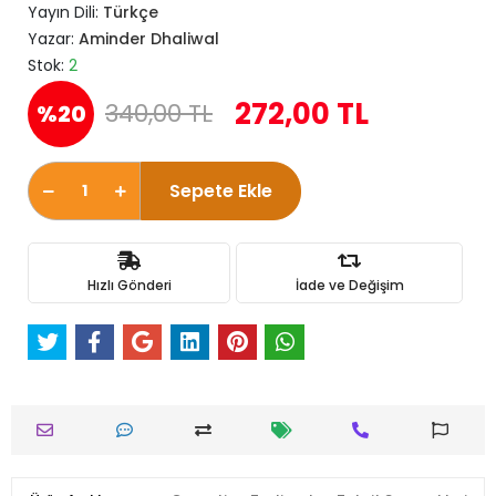
Yayın Dili:
Türkçe
Yazar:
Aminder Dhaliwal
Stok:
2
272,00 TL
340,00 TL
%20
Sepete Ekle
Hızlı Gönderi
İade ve Değişim