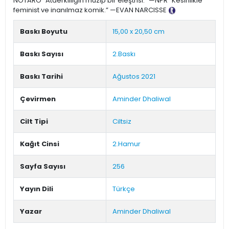
NOTARO “Ataerkilliğin muzip bir eleştrisi.” —NPR “Kesinlikle
feminist ve inanılmaz komik.” —EVAN NARCISSE
Tanıtım Metni
Baskı Boyutu
15,00 x 20,50 cm
Baskı Sayısı
2.Baskı
Baskı Tarihi
Ağustos 2021
Çevirmen
Aminder Dhaliwal
Cilt Tipi
Ciltsiz
Kağıt Cinsi
2.Hamur
Sayfa Sayısı
256
Yayın Dili
Türkçe
Yazar
Aminder Dhaliwal