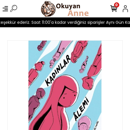
0
teşekkür ederiz. Saat 11:00'a kadar verdiğiniz siparişler Aynı Gün Kar