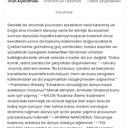
Ürün Açıklaması
Garanti ve Teslimat
Taksit Seçenekleri
Yorumlar
Genetik bir anomali yüzünden erkeklerin nesli tükenmiş ve
Doğa Ana modern dünyayı yerle bir etmişti. Bu kıyamet
sonrası dünyada hayatta kalmayı başaran kadınlar önce
kendilerini sonra da toplumu küllerinden doğuracaklardı.
Çoktan tarihe gömülmüş güç sembolleri, hadsiz espriler ve
yüzyıllardır süregelen beklentiler tamamen ortadan
kalktığında birlik olmak aslında o kadar da zor değildi. “Daha
komik, daha yaratıcı bir çıkış kitabı düşünülemez.” —Library
Journal, starred review “Bu korkusuz, yaratıcı ve benzersiz
karakterler kıyamete kafa tutuyor. Hem de bunu sevgiden,
kahkahadan ya da yaşamaktan vazgeçmeden yapıyorlar.”
—Publishers Weekly “Erkeklerin olmadığı bir dünya hayal
edebiliyor musunuz? Merak etmeyin, Aminder Dhaliwal bunu
sizin için yapmış.” —NYLON “Kadınlar Âlemi, kadınların
arasındaki karmaşık ve sıcacık ilişkiye dair espri dolu bir
bakış açısı sunuyor. Her sahne bana, insanın varoluşun
dramına rağmen dünya için iyi bir şeyler yapma arzusunun
paradoksunu hatırlattı.” —APARNA NANCHERLA “Görünüşe
bakılırsa, erkeksiz bir dünya oldukça eğlenceli.” —TIG