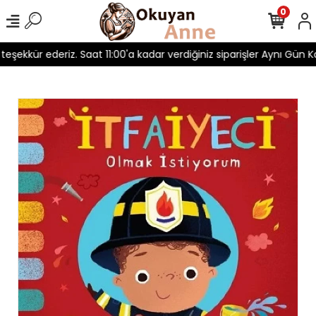
0
 teşekkür ederiz. Saat 11:00'a kadar verdiğiniz siparişler Aynı Gün Ka