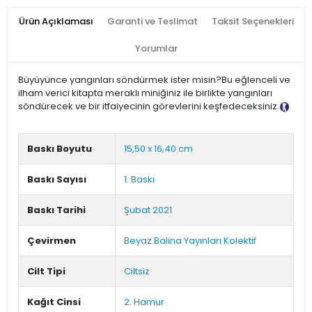
Ürün Açıklaması
Garanti ve Teslimat
Taksit Seçenekleri
Yorumlar
Büyüyünce yangınları söndürmek ister misin?Bu eğlenceli ve
ilham verici kitapta meraklı miniğiniz ile birlikte yangınları
söndürecek ve bir itfaiyecinin görevlerini keşfedeceksiniz.
Tanıtım Metni
Baskı Boyutu
15,50 x 16,40 cm
Baskı Sayısı
1. Baskı
Baskı Tarihi
Şubat 2021
Çevirmen
Beyaz Balina Yayınları Kolektif
Cilt Tipi
Ciltsiz
Kağıt Cinsi
2. Hamur