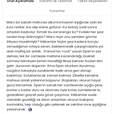
Ürün Açıklaması
Garanti ve Teslimat
Taksit Seçenekleri
Yorumlar
Marc bir sabah metroda alkol komasının eşiğinde olan bir
kıza rastlar; kızı alıp evine götürür. Kız birkaç saat sonra
ortadan kaybolur. Kimdir bu esrarengiz kız? Evdeki her şeyi
neden kırıp dökmüştür? Marc niçin onu yeniden görme
ihtiyacı hissetmiştir? İntikamlar hiçbir şeyi kadere borçlu
olmadığımızı ortaya seren, beklenmedik çarpışmalarla yol
alan müthiş bir anlatı... Fransa’nın “rock” yazarı Djian’ın asıl
dehası, tek bir cümleyle metnine kazandırdığı, bisiklet
sürmeyi bilmeyen birinin hissettiği itkiye benzer hızdan ileri
gelir: durursan düşersin. Ama Djian okurken durulmaz,
rüzgârın tokadıyla sürüklenilir belki ama geri dönüp
bakılmaz. Soluklanacak zaman kalmaz. Elbette kendine
mahsus anlatı yollarına başvurur. Boşlukları, okurun hayal
gücü tamamlar. Djian’ın sanatı her cümlesinde açığa çıkar,
bunlar o kadar duru ve okuması öyle kolay cümlelerdir ki,
gizledikleri gayret asla göze çarpmaz. İntikamlar sade
olandaki güzelliği ve derin anlamları okurun bakışına
sunmakta, hep olduğu gibi yetenek ve zekânın ince işçiliğine
yaslanarak...
Tanıtım Metni