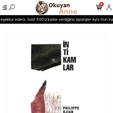
0
teşekkür ederiz. Saat 11:00'a kadar verdiğiniz siparişler Aynı Gün Kar