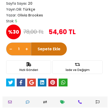
Sayfa Sayısı:
20
Yayın Dili:
Türkçe
Yazar:
Olivia Brookes
Stok:
5
54,60 TL
78,00 TL
%30
Sepete Ekle
Hızlı Gönderi
İade ve Değişim