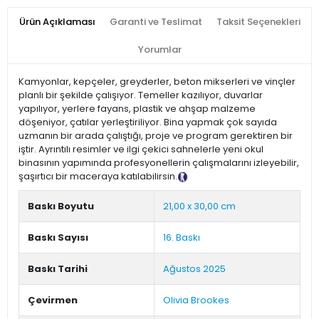
Ürün Açıklaması
Garanti ve Teslimat
Taksit Seçenekleri
Yorumlar
Kamyonlar, kepçeler, greyderler, beton mikserleri ve vinçler
planlı bir şekilde çalışıyor. Temeller kazılıyor, duvarlar
yapılıyor, yerlere fayans, plastik ve ahşap malzeme
döşeniyor, çatılar yerleştiriliyor. Bina yapmak çok sayıda
uzmanın bir arada çalıştığı, proje ve program gerektiren bir
iştir. Ayrıntılı resimler ve ilgi çekici sahnelerle yeni okul
binasının yapımında profesyonellerin çalışmalarını izleyebilir,
şaşırtıcı bir maceraya katılabilirsin.
Tanıtım Metni
Baskı Boyutu
21,00 x 30,00 cm
Baskı Sayısı
16. Baskı
Baskı Tarihi
Ağustos 2025
Çevirmen
Olivia Brookes