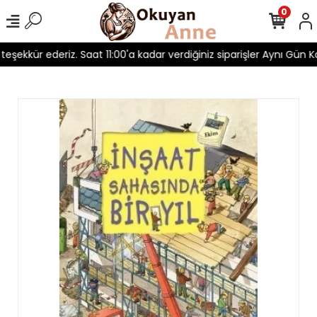
0
 teşekkür ederiz. Saat 11:00'a kadar verdiğiniz siparişler Aynı Gün Ka