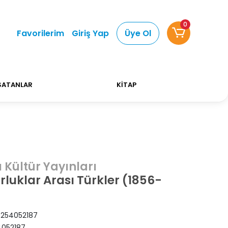
0
Alışverişlerinizde Kargo Ücretsiz!
Bizi tercih ettiğ
Favorilerim
Giriş Yap
Üye Ol
SATANLAR
KİTAP
 Kültür Yayınları
luklar Arası Türkler (1856-
254052187
052187