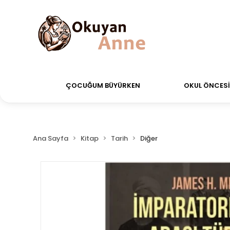
rdiğiniz siparişler Aynı Gün Kargo!
Saat 11:00'a ka
ÇOCUĞUM BÜYÜRKEN
OKUL ÖNCESİ 
Ana Sayfa
Kitap
Tarih
Diğer