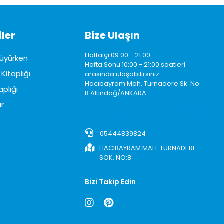
ler
Bize Ulaşın
Haftaiçi 09:00 - 21:00
üyürken
Hafta Sonu 10:00 - 21:00 saatleri
Kitaplığı
arasında ulaşabilirsiniz.
Hacıbayram Mah. Turnadere Sk. No:
aplığı
8 Altındağ/ANKARA
0850242622
r
05444839824
HACIBAYRAM MAH. TURNADERE
SOK. NO:8
Bizi Takip Edin