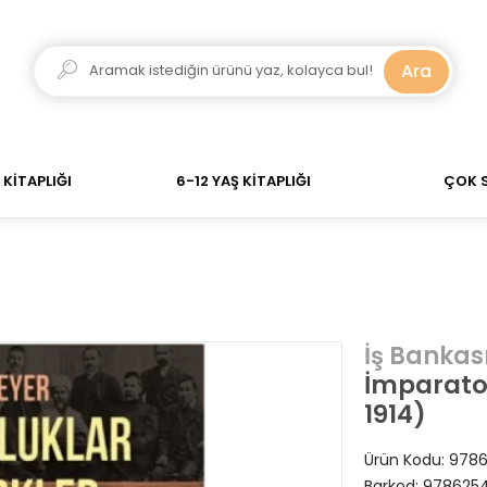
dar verdiğiniz siparişler Aynı Gün Kargo! 700 TL Üzeri 
Ara
KİTAPLIĞI
6-12 YAŞ KİTAPLIĞI
ÇOK 
İş Bankası
İmparator
1914)
Ürün Kodu:
9786
Barkod:
9786254