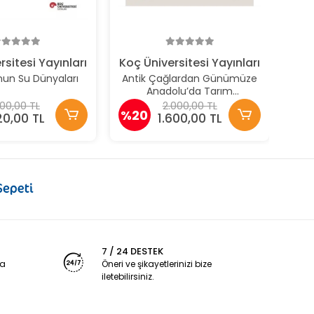
415
rsitesi Yayınları
Koç Üniversitesi Yayınları
nun Su Dünyaları
Antik Çağlardan Günümüze
Anadolu’da Tarım
Sempozyumu Bildiriler
00,00 TL
2.000,00 TL
%20
Agrıculture In Anatolıa From
20,00 TL
1.600,00 TL
Antıquıty To The Present
Symposıum Proceedıngs
7 / 24 DESTEK
ya
Öneri ve şikayetlerinizi bize
iletebilirsiniz.