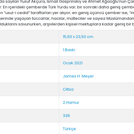
sında sayılan Yusuf Akçura, İsmail Gasprinskiy ve Ahmet Ağaoğlu’nun Ça
r: En içerideki çemberde Türk Yurdu var; bir sonraki daha geniş çembe
usul-i cedid” taraftarları yer alıyor; en geniş üçüncü çember ise, “
iğerinde yaşayan tüccarlar, hacılar, mülteciler ve sayısız Müslümanda
lduklarını savunurken, arşivlerden kişisel mektuplara kadar geniş bir
15,50 x 23,50 cm
1.Baskı
Ocak 2021
James H. Meyer
Ciltsiz
2.Hamur
336
Türkçe