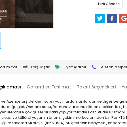
Hızlı Gönderi
orum Yaz
Karşılaştır
Fiyat Alarmı
Telefonla Sipar
çıklaması
Garanti ve Teslimat
Taksit Seçenekleri
Yo
 ve Azerice arşivlerden, süreli yayınlardan, anılardan ve diğer belgele
doldurduğu gibi, Osmanlı sonu/Romanovlar sonu dönemi hakkındaki, bu
eyen literatüre çok güzel bir katkı yapıyor.”Middle East StudiesOsmanlı
nda siyasi ve kültürel yaşamın önemli çekim merkezlerinden biri Pan-Tür
iği Pazarlama Stratejisi (1856-1914) bu çevrenin hikâyesini, imparator