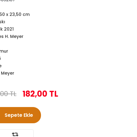
,50 x 23,50 cm
skı
k 2021
s H. Meyer
amur
6
e
 Meyer
182,00 TL
00 TL
Sepete Ekle