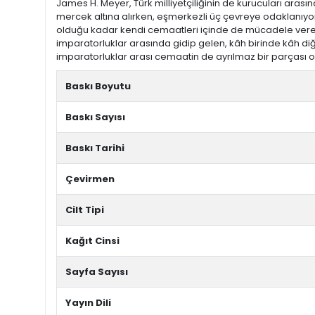
James H. Meyer, Türk milliyetçiliğinin de kurucuları ara
mercek altına alırken, eşmerkezli üç çevreye odaklanıyo
olduğu kadar kendi cemaatleri içinde de mücadele veren “
imparatorluklar arasında gidip gelen, kâh birinde kâh d
imparatorluklar arası cemaatin de ayrılmaz bir parçası o
Baskı Boyutu
Baskı Sayısı
Baskı Tarihi
Çevirmen
Cilt Tipi
Kağıt Cinsi
Sayfa Sayısı
Yayın Dili