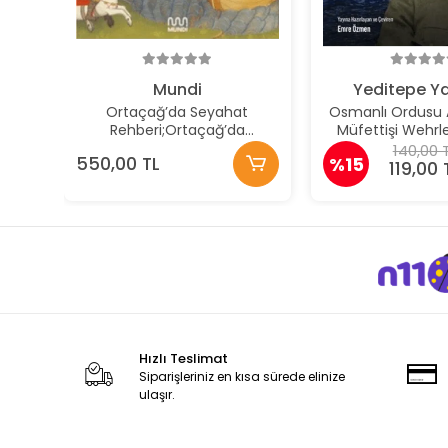
Mundi
Yeditepe Ya
Ortaçağ’da Seyahat
Osmanlı Ordusu 
Rehberi;Ortaçağ’da
Müfettişi Wehrl
Yaşamışların Gözünden
Çanakkale Cephe
140,00 
550,00 TL
%15
Dünya
119,00 
Hızlı Teslimat
Siparişleriniz en kısa sürede elinize
ulaşır.