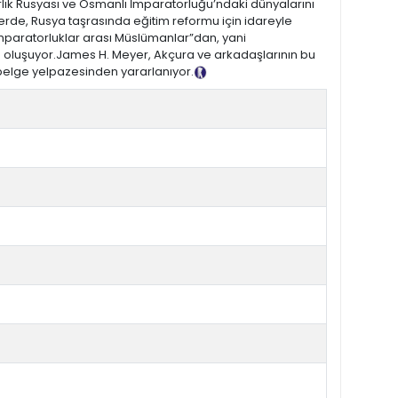
rlık Rusyası ve Osmanlı İmparatorluğu’ndaki dünyalarını
rde, Rusya taşrasında eğitim reformu için idareyle
imparatorluklar arası Müslümanlar”dan, yani
n oluşuyor.James H. Meyer, Akçura ve arkadaşlarının bu
 belge yelpazesinden yararlanıyor.
Tanıtım Metni