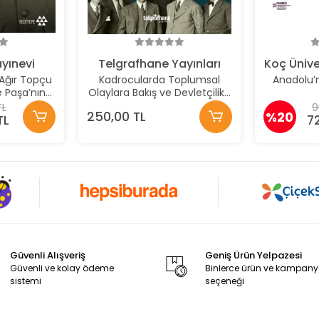
yınevi
Telgrafhane Yayınları
Koç Ünive
Ağır Topçu
Kadrocularda Toplumsal
Anadolu’
e Paşa’nın
Olaylara Bakış ve Devletçilik-
si Günlüğü
Planlama İlişkisi
TL
9
250,00 TL
%20
TL
7
Güvenli Alışveriş
Geniş Ürün Yelpazesi
Güvenli ve kolay ödeme
Binlerce ürün ve kampan
sistemi
seçeneği