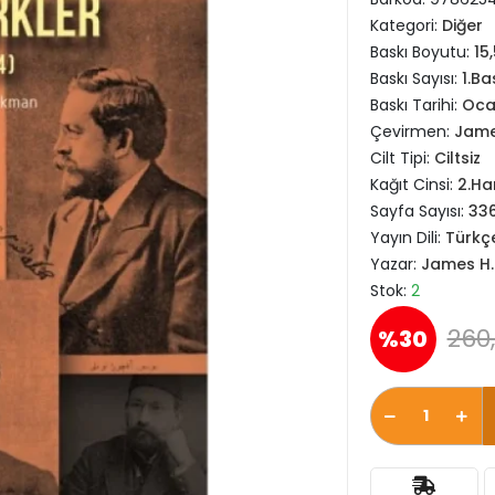
Kategori:
Diğer
Baskı Boyutu:
15
Baskı Sayısı:
1.Ba
Baskı Tarihi:
Oca
Çevirmen:
Jame
Cilt Tipi:
Ciltsiz
Kağıt Cinsi:
2.H
Sayfa Sayısı:
33
Yayın Dili:
Türkç
Yazar:
James H.
Stok:
2
260,
%30