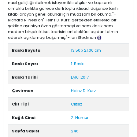
nasıl geliştiğini bilmek isteyen iktisatçılar ve kapsamlı
olmakla birlikte görece derli toplu iktisadi düşünce tarihi
kitabı arayan genel okurlar için muazzam bir okuma."-
Richard R. Nels on"Heinz D. Kurz, gerçekten etkileyici bir
şekilde ayrıntıya özen göstermeyi ve hem klasik hem
modern birçok iktisat teorisini entelektüel açıdan tatmin
ederek açıklamayı başarmış."- Ian Stedman
Tanıtım Metni
Baskı Boyutu
13,50 x 21,00 cm
Baskı Sayısı
1. Baskı
Baskı Tarihi
Eylül 2017
Çevirmen
Heinz D. Kurz
Cilt Tipi
Ciltsiz
Kağıt Cinsi
2. Hamur
Sayfa Sayısı
246