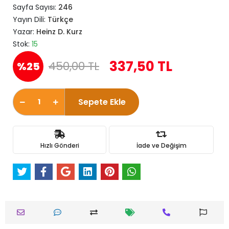
Sayfa Sayısı:
246
Yayın Dili:
Türkçe
Yazar:
Heinz D. Kurz
Stok:
15
337,50 TL
450,00 TL
%25
Sepete Ekle
Hızlı Gönderi
İade ve Değişim