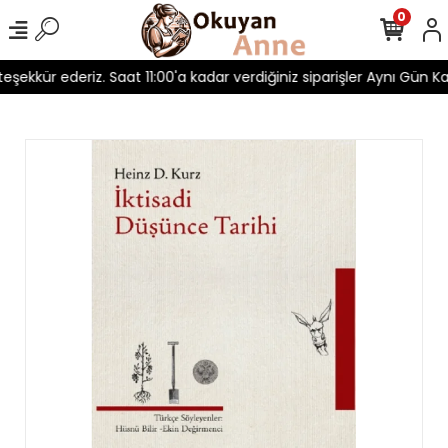
0
 teşekkür ederiz. Saat 11:00'a kadar verdiğiniz siparişler Aynı Gün Kar