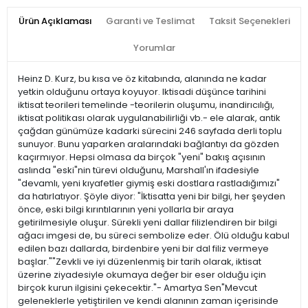
Ürün Açıklaması
Garanti ve Teslimat
Taksit Seçenekleri
Yorumlar
Heinz D. Kurz, bu kısa ve öz kitabında, alanında ne kadar
yetkin olduğunu ortaya koyuyor. Iktisadi düşünce tarihini
iktisat teorileri temelinde -teorilerin oluşumu, inandirıcılığı,
iktisat politikası olarak uygulanabilirliği vb.- ele alarak, antik
çağdan günümüze kadarki sürecini 246 sayfada derli toplu
sunuyor. Bunu yaparken aralarındaki bağlantıyı da gözden
kaçırmıyor. Hepsi olmasa da birçok "yeni" bakış açısının
aslında "eski"nin türevi olduğunu, Marshall'ın ifadesiyle
"devamlı, yeni kıyafetler giymiş eski dostlara rastladığımızı"
da hatırlatıyor. Şöyle diyor: "İktisatta yeni bir bilgi, her şeyden
önce, eski bilgi kırıntılarının yeni yollarla bir araya
getirilmesiyle oluşur. Sürekli yeni dallar filizlendiren bir bilgi
ağacı imgesi de, bu süreci sembolize eder. Ölü olduğu kabul
edilen bazı dallarda, birdenbire yeni bir dal filiz vermeye
başlar.""Zevkli ve iyi düzenlenmiş bir tarih olarak, iktisat
üzerine ziyadesiyle okumaya değer bir eser olduğu için
birçok kurun ilgisini çekecektir."- Amartya Sen"Mevcut
geleneklerle yetiştirilen ve kendi alanının zaman içerisinde