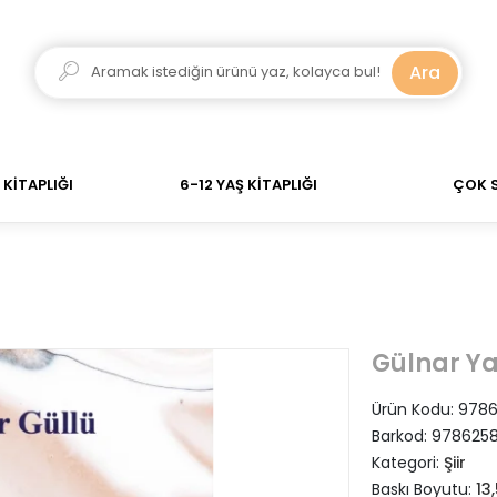
dar verdiğiniz siparişler Aynı Gün Kargo! 700 TL Üzeri 
Ara
KİTAPLIĞI
6-12 YAŞ KİTAPLIĞI
ÇOK 
Gülnar Ya
Ürün Kodu:
9786
Barkod:
9786258
Kategori:
Şiir
Baskı Boyutu:
13