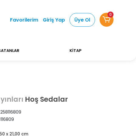
0
Alışverişlerinizde Kargo Ücretsiz!
Bizi tercih etti
Favorilerim
Giriş Yap
Üye Ol
SATANLAR
KİTAP
Hoş Sedalar
yınları
258116809
116809
,50 x 21,00 cm