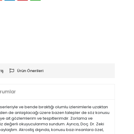
iş
Ürün Önerileri
rumlar
eserleriyle ve bende bıraktığı olumlu izlenimlerle uzaktan
adeden de anlaşılacağı üzere bazen talepler de söz konusu
şiye ait gözlemlerim ve tespitlerimdir. Zorlama ve
siz değerli okuyucularıma sundum. Ayrıca, Doç. Dr. Zeki
paylaştım. Akrostiş dışında, konusu bazı insanlara özel,