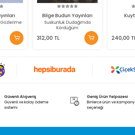
ınları
Bilge Budun Yayınları
Kuyt
 Gözlerime
Suskunluk Dudağımda
Kördüğüm
312,00 TL
240,00 T
Güvenli Alışveriş
Geniş Ürün Yelpazesi
Güvenli ve kolay ödeme
Binlerce ürün ve kampan
sistemi
seçeneği