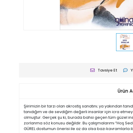
Tavsiye Et
Y
Ürün A
Şiirimizin bir tarzı olan akrostiş sanatını; ya yakından t
tanıdığım ve de sevdiğim değerli insanlar için icra etmey
olmuştur. Gerçek şu ki, burada bahsi geçen tüm güzel insan
zorlanma söz konusu değildir. Bu çalışmalarımı “Hoş Sedala
GÜREL dostumun önerisi ile az da olsa bazı kavramlarla ilg