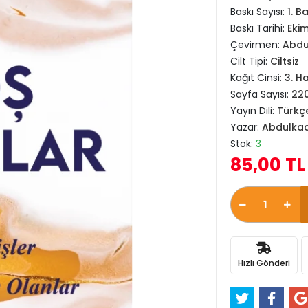
Baskı Sayısı:
1. B
Baskı Tarihi:
Eki
Çevirmen:
Abdu
Cilt Tipi:
Ciltsiz
Kağıt Cinsi:
3. H
Sayfa Sayısı:
22
Yayın Dili:
Türkç
Yazar:
Abdulkad
Stok:
3
85,00 TL
Hızlı Gönderi