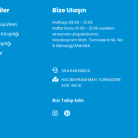
ler
Bize Ulaşın
Haftaiçi 09:00 - 21:00
üyürken
Hafta Sonu 10:00 - 21:00 saatleri
Kitaplığı
arasında ulaşabilirsiniz.
Hacıbayram Mah. Turnadere Sk. No:
aplığı
8 Altındağ/ANKARA
0850242622
r
05444839824
HACIBAYRAM MAH. TURNADERE
SOK. NO:8
Bizi Takip Edin