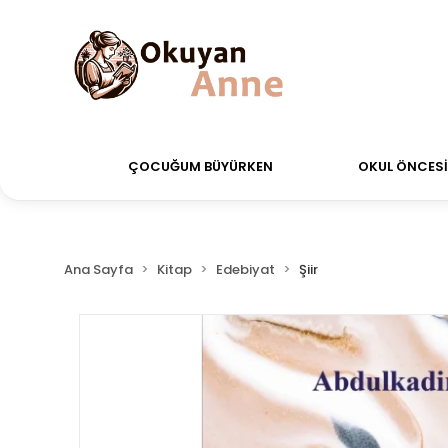
erdiğiniz siparişler Aynı Gün Kargo!
Saat 11:00'a ka
ÇOCUĞUM BÜYÜRKEN
OKUL ÖNCESİ 
Ana Sayfa
Kitap
Edebiyat
Şiir