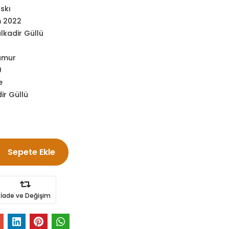
askı
m 2022
lkadir Güllü
amur
0
e
ir Güllü
Sepete Ekle
İade ve Değişim