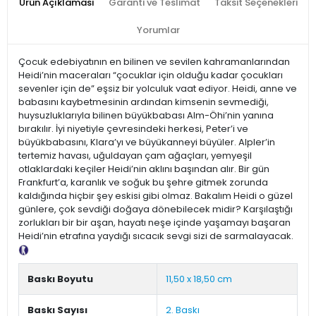
Ürün Açıklaması
Garanti ve Teslimat
Taksit Seçenekleri
Yorumlar
Çocuk edebiyatının en bilinen ve sevilen kahramanlarından
Heidi’nin maceraları “çocuklar için olduğu kadar çocukları
sevenler için de” eşsiz bir yolculuk vaat ediyor. Heidi, anne ve
babasını kaybetmesinin ardından kimsenin sevmediği,
huysuzluklarıyla bilinen büyükbabası Alm-Öhi’nin yanına
bırakılır. İyi niyetiyle çevresindeki herkesi, Peter’i ve
büyükbabasını, Klara’yı ve büyükanneyi büyüler. Alpler’in
tertemiz havası, uğuldayan çam ağaçları, yemyeşil
otlaklardaki keçiler Heidi’nin aklını başından alır. Bir gün
Frankfurt’a, karanlık ve soğuk bu şehre gitmek zorunda
kaldığında hiçbir şey eskisi gibi olmaz. Bakalım Heidi o güzel
günlere, çok sevdiği doğaya dönebilecek midir? Karşılaştığı
zorlukları bir bir aşan, hayatı neşe içinde yaşamayı başaran
Heidi’nin etrafına yaydığı sıcacık sevgi sizi de sarmalayacak.
Tanıtım Metni
Baskı Boyutu
11,50 x 18,50 cm
Baskı Sayısı
2. Baskı