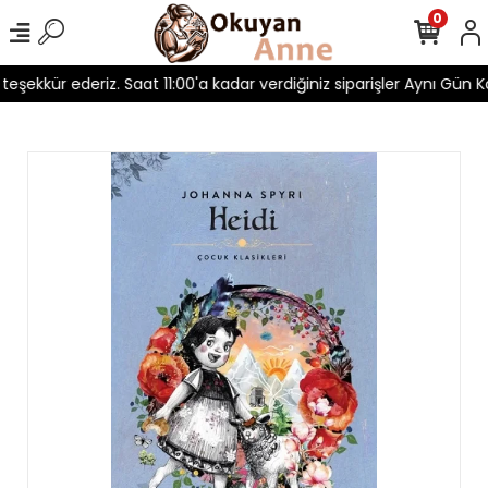
0
 teşekkür ederiz. Saat 11:00'a kadar verdiğiniz siparişler Aynı Gün Ka