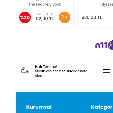
The Feathery Book
Ulysse
140,00 TL
%20
930,00 TL
112,00 TL
Hızlı Teslimat
Siparişleriniz en kısa sürede elinize
ulaşır.
Kurumsal
Kategori