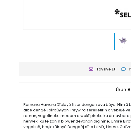
Tavsiye Et
Y
Ürün A
Romana Hawara Dîcleyê li ser dengan ava bûye. Hîm û b
dibe dengê jibîrbûyiyan. Peywira sereketirîn a vebêjê vê 
roman, vegotineke modern a wekî pireke ku di navbera paşe
herwekî ku tê zanîn bi xwendevanan digihîne. Umirê Biroy
vegotinê, heçku Biroyê Dengbêj dîsa bi Mîr, Heme, Gulîzer