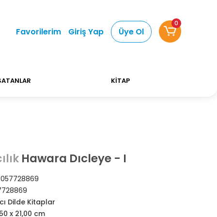
0
 Alışverişlerinizde Kargo Ücretsiz!
Bizi tercih ett
Favorilerim
Giriş Yap
Üye Ol
SATANLAR
KİTAP
Hawara Dıcleye - I
ılık
057728869
7728869
ı Dilde Kitaplar
,50 x 21,00 cm