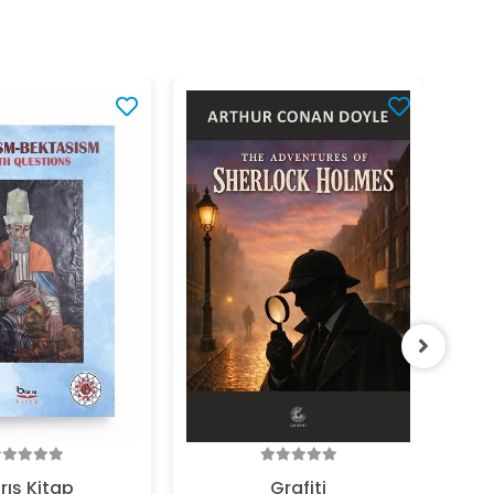
370
rış Kitap
Grafiti