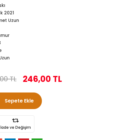
skı
k 2021
et Uzun
amur
3
e
Uzun
246,00 TL
00 TL
Sepete Ekle
İade ve Değişim