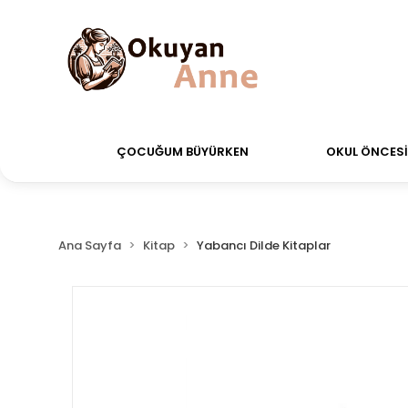
verdiğiniz siparişler Aynı Gün Kargo!
Saat 11:00'a k
ÇOCUĞUM BÜYÜRKEN
OKUL ÖNCESİ 
Ana Sayfa
Kitap
Yabancı Dilde Kitaplar