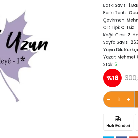
Baskı Sayısı:
1.Ba
Baskı Tarihi:
Oca
Çevirmen:
Mehm
Cilt Tipi:
Ciltsiz
Kağıt Cinsi:
2. H
Sayfa Sayısı:
26
Yayın Dili:
Kürkç
Yazar:
Mehmet 
Stok:
5
300,
%18
Hızlı Gönderi