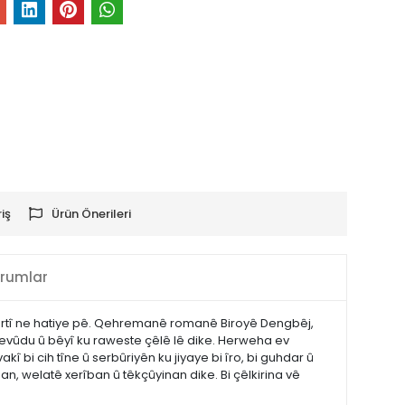
iş
Ürün Önerileri
rumlar
artî ne hatiye pê. Qehremanê romanê Biroyê Dengbêj,
 hevûdu û bêyî ku raweste çêlê lê dike. Herweha ev
 bi cih tîne û serbûriyên ku jiyaye bi îro, bi guhdar û
n, welatê xerîban û têkçûyinan dike. Bi çêlkirina vê
m Metni