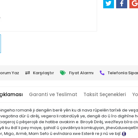
orum Yaz
Karşılaştır
Fiyat Alarmı
Telefonla Sipar
çıklaması
Garanti ve Teslimat
Taksit Seçenekleri
Yo
ingeha romanê ji dengên berê yên ku di nava rûpelên tarîxê de veş
vegotina dûr û dirêj, vegera li rabirdûyê ye, dengê do û îro digihîne
roj û pêşerojê de hatibe avakirin e. Biroyê Dirêj, wezîfeya bîra civakî
ê ku êdî li pey maye, şahidî û çavdêriya komkujiyan, jihevûduveqetîna
, Migo, Armê, Mam Sefo û evîndara xwe Esterê re ji nû ve bijî.
Tanıtı