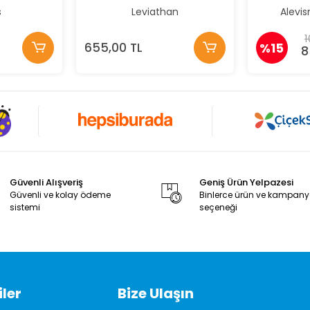
s
Leviathan
Alevi
1
655,00 TL
%15
8
Güvenli Alışveriş
Geniş Ürün Yelpazesi
Güvenli ve kolay ödeme
Binlerce ürün ve kampan
sistemi
seçeneği
ler
Bize Ulaşın