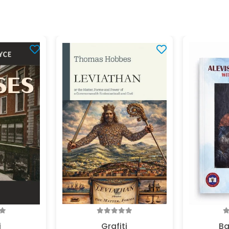
i
Grafiti
Ba