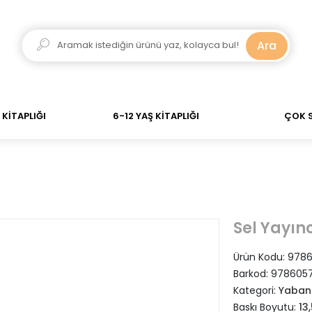
adar verdiğiniz siparişler Aynı Gün Kargo! 700 TL Üzeri
Ara
KİTAPLIĞI
6-12 YAŞ KİTAPLIĞI
ÇOK 
Sel Yayınc
Ürün Kodu:
9786
Barkod:
978605
Kategori:
Yabanc
Baskı Boyutu:
13