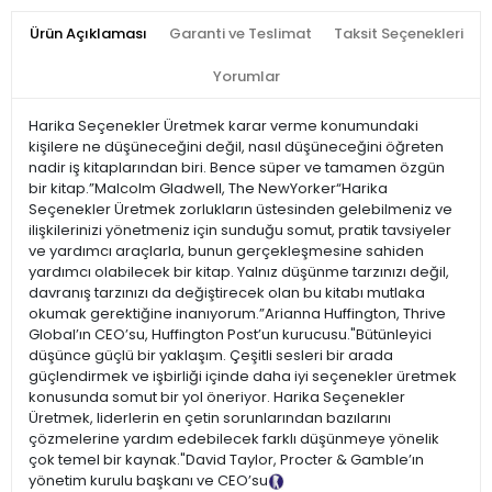
Ürün Açıklaması
Garanti ve Teslimat
Taksit Seçenekleri
Yorumlar
Harika Seçenekler Üretmek karar verme konumundaki
kişilere ne düşüneceğini değil, nasıl düşüneceğini öğreten
nadir iş kitaplarından biri. Bence süper ve tamamen özgün
bir kitap.”Malcolm Gladwell, The NewYorker“Harika
Seçenekler Üretmek zorlukların üstesinden gelebilmeniz ve
ilişkilerinizi yönetmeniz için sunduğu somut, pratik tavsiyeler
ve yardımcı araçlarla, bunun gerçekleşmesine sahiden
yardımcı olabilecek bir kitap. Yalnız düşünme tarzınızı değil,
davranış tarzınızı da değiştirecek olan bu kitabı mutlaka
okumak gerektiğine inanıyorum.”Arianna Huffington, Thrive
Global’ın CEO’su, Huffington Post’un kurucusu."Bütünleyici
düşünce güçlü bir yaklaşım. Çeşitli sesleri bir arada
güçlendirmek ve işbirliği içinde daha iyi seçenekler üretmek
konusunda somut bir yol öneriyor. Harika Seçenekler
Üretmek, liderlerin en çetin sorunlarından bazılarını
çözmelerine yardım edebilecek farklı düşünmeye yönelik
çok temel bir kaynak."David Taylor, Procter & Gamble’ın
yönetim kurulu başkanı ve CEO’su
Tanıtım Metni