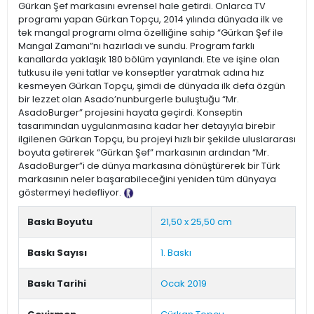
Gürkan Şef markasını evrensel hale getirdi. Onlarca TV
programı yapan Gürkan Topçu, 2014 yılında dünyada ilk ve
tek mangal programı olma özelliğine sahip “Gürkan Şef ile
Mangal Zamanı”nı hazırladı ve sundu. Program farklı
kanallarda yaklaşık 180 bölüm yayınlandı. Ete ve işine olan
tutkusu ile yeni tatlar ve konseptler yaratmak adına hız
kesmeyen Gürkan Topçu, şimdi de dünyada ilk defa özgün
bir lezzet olan Asado’nunburgerle buluştuğu “Mr.
AsadoBurger” projesini hayata geçirdi. Konseptin
tasarımından uygulanmasına kadar her detayıyla birebir
ilgilenen Gürkan Topçu, bu projeyi hızlı bir şekilde uluslararası
boyuta getirerek “Gürkan Şef” markasının ardından “Mr.
AsadoBurger”i de dünya markasına dönüştürerek bir Türk
markasının neler başarabileceğini yeniden tüm dünyaya
göstermeyi hedefliyor.
Tanıtım Metni
Baskı Boyutu
21,50 x 25,50 cm
Baskı Sayısı
1. Baskı
Baskı Tarihi
Ocak 2019