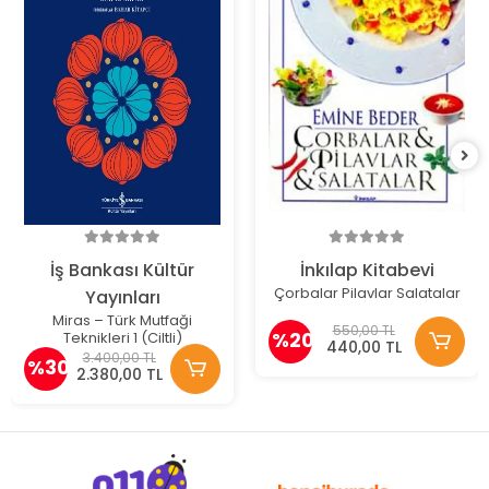
İş Bankası Kültür
İnkılap Kitabevi
Çorbalar Pilavlar Salatalar
Yayınları
Miras – Türk Mutfaği
550,00 TL
%20
Teknikleri 1 (Ciltli)
440,00 TL
3.400,00 TL
%30
2.380,00 TL