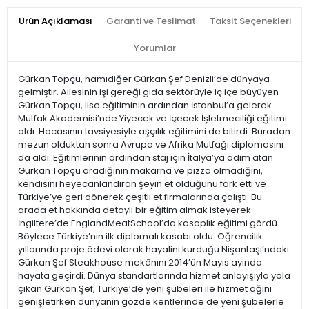
Ürün Açıklaması
Garanti ve Teslimat
Taksit Seçenekleri
Yorumlar
Gürkan Topçu, namıdiğer Gürkan Şef Denizli’de dünyaya
gelmiştir. Ailesinin işi gereği gıda sektörüyle iç içe büyüyen
Gürkan Topçu, lise eğitiminin ardından İstanbul’a gelerek
Mutfak Akademisi’nde Yiyecek ve İçecek İşletmeciliği eğitimi
aldı. Hocasının tavsiyesiyle aşçılık eğitimini de bitirdi. Buradan
mezun olduktan sonra Avrupa ve Afrika Mutfağı diplomasını
da aldı. Eğitimlerinin ardından staj için İtalya’ya adım atan
Gürkan Topçu aradığının makarna ve pizza olmadığını,
kendisini heyecanlandıran şeyin et olduğunu fark etti ve
Türkiye’ye geri dönerek çeşitli et firmalarında çalıştı. Bu
arada et hakkında detaylı bir eğitim almak isteyerek
İngiltere’de EnglandMeatSchool’da kasaplık eğitimi gördü.
Böylece Türkiye’nin ilk diplomalı kasabı oldu. Öğrencilik
yıllarında proje ödevi olarak hayalini kurduğu Nişantaşı’ndaki
Gürkan Şef Steakhouse mekânını 2014’ün Mayıs ayında
hayata geçirdi. Dünya standartlarında hizmet anlayışıyla yola
çıkan Gürkan Şef, Türkiye’de yeni şubeleri ile hizmet ağını
genişletirken dünyanın gözde kentlerinde de yeni şubelerle