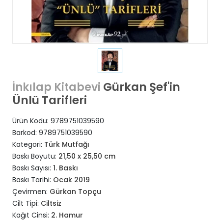
Gürkan Şef'in
İnkılap Kitabevi
Ünlü Tarifleri
Ürün Kodu:
9789751039590
Barkod:
9789751039590
Kategori:
Türk Mutfağı
Baskı Boyutu:
21,50 x 25,50 cm
Baskı Sayısı:
1. Baskı
Baskı Tarihi:
Ocak 2019
Çevirmen:
Gürkan Topçu
Cilt Tipi:
Ciltsiz
Kağıt Cinsi:
2. Hamur