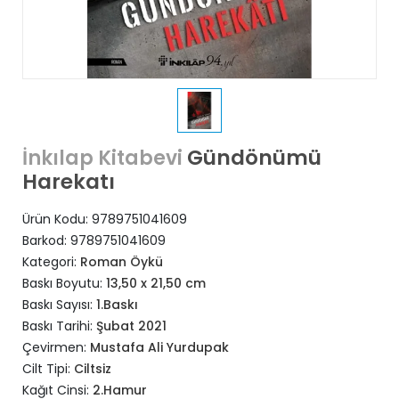
Gündönümü
İnkılap Kitabevi
Harekatı
Ürün Kodu:
9789751041609
Barkod:
9789751041609
Kategori:
Roman Öykü
Baskı Boyutu:
13,50 x 21,50 cm
Baskı Sayısı:
1.Baskı
Baskı Tarihi:
Şubat 2021
Çevirmen:
Mustafa Ali Yurdupak
Cilt Tipi:
Ciltsiz
Kağıt Cinsi:
2.Hamur