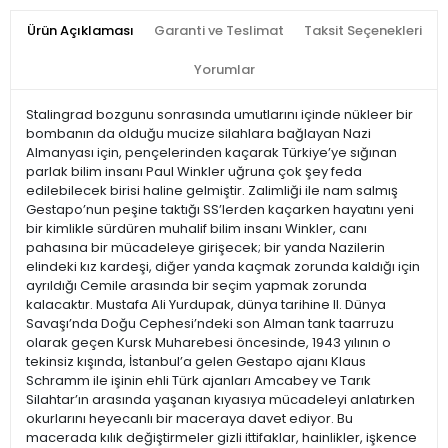
Ürün Açıklaması
Garanti ve Teslimat
Taksit Seçenekleri
Yorumlar
Stalingrad bozgunu sonrasında umutlarını içinde nükleer bir
bombanın da olduğu mucize silahlara bağlayan Nazi
Almanyası için, pençelerinden kaçarak Türkiye’ye sığınan
parlak bilim insanı Paul Winkler uğruna çok şey feda
edilebilecek birisi haline gelmiştir. Zalimliği ile nam salmış
Gestapo’nun peşine taktığı SS’lerden kaçarken hayatını yeni
bir kimlikle sürdüren muhalif bilim insanı Winkler, canı
pahasına bir mücadeleye girişecek; bir yanda Nazilerin
elindeki kız kardeşi, diğer yanda kaçmak zorunda kaldığı için
ayrıldığı Cemile arasında bir seçim yapmak zorunda
kalacaktır. Mustafa Ali Yurdupak, dünya tarihine II. Dünya
Savaşı’nda Doğu Cephesi’ndeki son Alman tank taarruzu
olarak geçen Kursk Muharebesi öncesinde, 1943 yılının o
tekinsiz kışında, İstanbul’a gelen Gestapo ajanı Klaus
Schramm ile işinin ehli Türk ajanları Amcabey ve Tarık
Silahtar’ın arasında yaşanan kıyasıya mücadeleyi anlatırken
okurlarını heyecanlı bir maceraya davet ediyor. Bu
macerada kılık değiştirmeler gizli ittifaklar, hainlikler, işkence