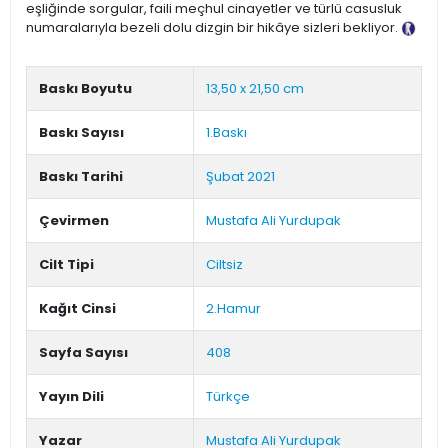
eşliğinde sorgular, faili meçhul cinayetler ve türlü casusluk
numaralarıyla bezeli dolu dizgin bir hikâye sizleri bekliyor.
Tanıtım Metni
Baskı Boyutu
13,50 x 21,50 cm
Baskı Sayısı
1.Baskı
Baskı Tarihi
Şubat 2021
Çevirmen
Mustafa Ali Yurdupak
Cilt Tipi
Ciltsiz
Kağıt Cinsi
2.Hamur
Sayfa Sayısı
408
Yayın Dili
Türkçe
Yazar
Mustafa Ali Yurdupak