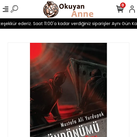
0
teşekkür ederiz. Saat 11:00'a kadar verdiğiniz siparişler Aynı Gün Kar