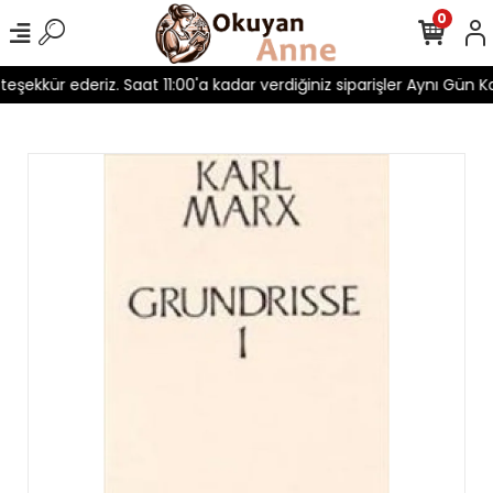
0
 teşekkür ederiz. Saat 11:00'a kadar verdiğiniz siparişler Aynı Gün Ka