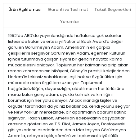
Ürün Açıklaması
Garanti ve Teslimat
Taksit Seçenekleri
Yorumlar
1952’de ABD’de yayımlandığında haftalarca çok satanlar
listesinde kalan ve ertesi yıl National Book Award’a değer
görülen Görülmeyen Adam, Amerika’nın en çarpıcı
çelişkilerini sergiliyor.Görülmeyen Adam, egemen kültürün
içinde tutunmaya çalışan siyahi bir gencin hayatta kalma
mücadelesini anlatıyor. Toplumun her katmanına girip çıkan
roman kahramanının hikâyesi, Güney’in prestijli kolejlerinden
Harlem’in tekinsiz sokaklarına, eşit hak ve özgürlükler için
mücadele eden örgütlere uzanıyor. Toplumsal
hoşgörüsüzlüğün, duyarsızlığın, aldatılmanın her türlüsüne
maruz kalan genç adam, ayakta kalmak ve kimliğini
korumak için her yolu deniyor. Ancak inandığı kişiler ve
örgütler tarafından da yalnız bırakılınca, kendi yolunu seçiyor
ve New York’un merkezinde, bir apartmanın bodrum katına
sığınıyor... Ralph Ellison, Amerikan edebiyatının başyapıtları
arasında gösterilen ve T.S. Eliot, James Joyce, Dostoyevski
gibi yazarların eserlerinden derin izler taşıyan Görülmeyen
Adam’la, ortaya ırkçılık, sömürü ve toplumsal ikiyüzlülük