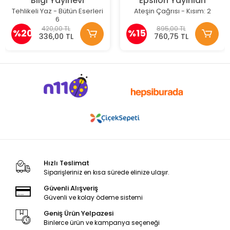
Bilgi Yayınevi
Epsilon Yayınları
Tehlikeli Yaz - Bütün Eserleri
Ateşin Çağrısı - Kısım: 2
6
420,00 TL
895,00 TL
%20
%15
336,00 TL
760,75 TL
Hızlı Teslimat
Siparişleriniz en kısa sürede elinize ulaşır.
Güvenli Alışveriş
Güvenli ve kolay ödeme sistemi
Geniş Ürün Yelpazesi
Binlerce ürün ve kampanya seçeneği