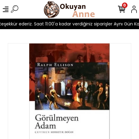
0
 teşekkür ederiz. Saat 11:00'a kadar verdiğiniz siparişler Aynı Gün Kar