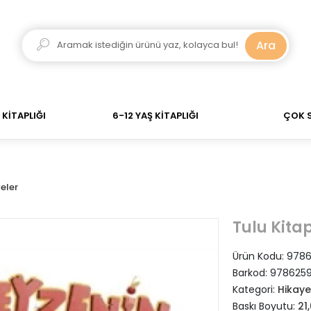
adar verdiğiniz siparişler Aynı Gün Kargo! 700 TL Üzeri 
Ara
KİTAPLIĞI
6-12 YAŞ KİTAPLIĞI
ÇOK 
eler
Tulu Kita
Ürün Kodu:
9786
Barkod:
978625
Kategori:
Hikaye
Baskı Boyutu:
21