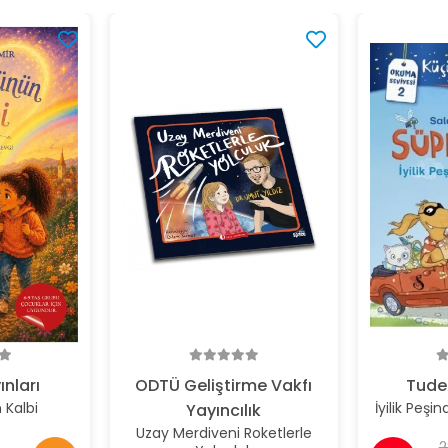
ınları
ODTÜ Geliştirme Vakfı
Tude
Kalbi
İyilik Peşi
Yayıncılık
Uzay Merdiveni Roketlerle
2