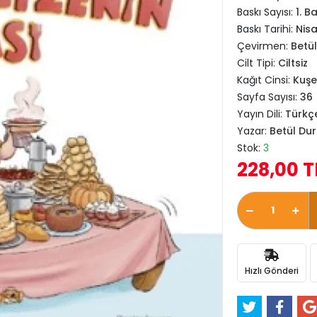
Baskı Sayısı:
1. B
Baskı Tarihi:
Nis
Çevirmen:
Betü
Cilt Tipi:
Ciltsiz
Kağıt Cinsi:
Kuşe
Sayfa Sayısı:
36
Yayın Dili:
Türkç
Yazar:
Betül Du
Stok:
3
228,00 T
Hızlı Gönderi