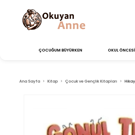
erdiğiniz siparişler Aynı Gün Kargo!
Saat 11:00'a k
ÇOCUĞUM BÜYÜRKEN
OKUL ÖNCESİ 
Ana Sayfa
Kitap
Çocuk ve Gençlik Kitapları
Hikay