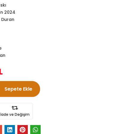
askı
an 2024
l Duran
e
ran
L
Sepete Ekle
İade ve Değişim