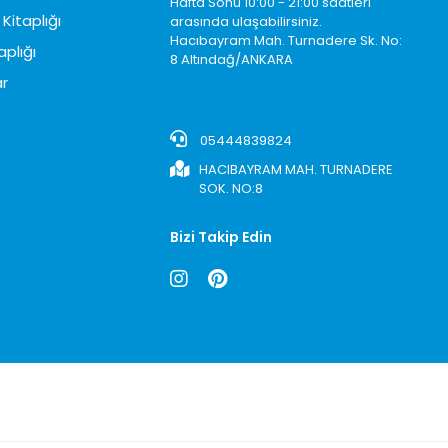
Hafta Sonu 10:00 - 21:00 saatleri
Kitaplığı
arasında ulaşabilirsiniz.
Hacıbayram Mah. Turnadere Sk. No:
aplığı
8 Altındağ/ANKARA
0850242622
r
05444839824
HACIBAYRAM MAH. TURNADERE
SOK. NO:8
Bizi Takip Edin