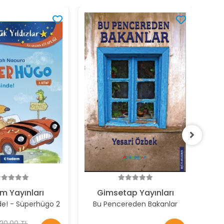
Be
%2
m Yayınları
Gimsetap Yayınları
nde! - Süperhügo 2
Bu Pencereden Bakanlar
20,00 TL