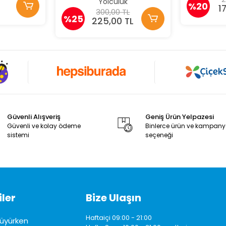
Yolculuk
%20
1
300,00 TL
%25
225,00 TL
Güvenli Alışveriş
Geniş Ürün Yelpazesi
Güvenli ve kolay ödeme
Binlerce ürün ve kampan
sistemi
seçeneği
ler
Bize Ulaşın
Haftaiçi 09:00 - 21:00
üyürken