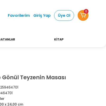
0
Alışverişlerinizde Kargo Ücretsiz!
Bizi tercih etti
Favorilerim
Giriş Yap
Üye Ol
SATANLAR
KİTAP
Gönül Teyzenin Masası
p
259464701
9464701
ler
,00 x 24,00 cm