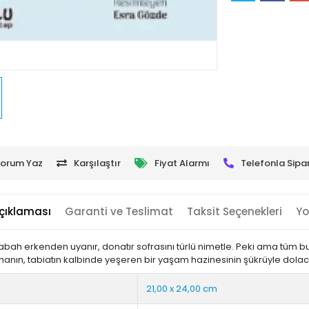
orum Yaz
Karşılaştır
Fiyat Alarmı
Telefonla Sipar
çıklaması
Garanti ve Teslimat
Taksit Seçenekleri
Yo
ah erkenden uyanır, donatır sofrasını türlü nimetle. Peki ama tüm bu 
nın, tabiatın kalbinde yeşeren bir yaşam hazinesinin şükrüyle dolac
21,00 x 24,00 cm