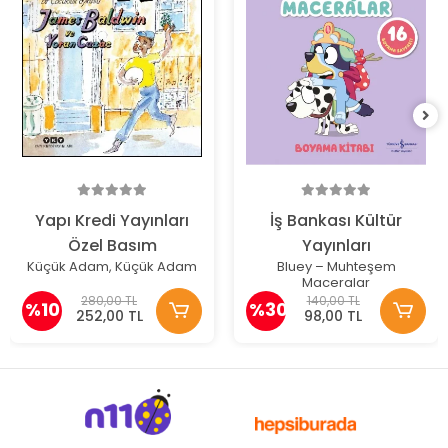
Yapı Kredi Yayınları
İş Bankası Kültür
Özel Basım
Yayınları
Küçük Adam, Küçük Adam
Bluey – Muhteşem
Maceralar
280,00 TL
140,00 TL
%10
%30
252,00 TL
98,00 TL