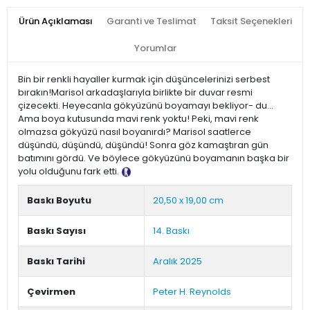
Ürün Açıklaması
Garanti ve Teslimat
Taksit Seçenekleri
Yorumlar
Bin bir renkli hayaller kurmak için düşüncelerinizi serbest
bırakın!Marisol arkadaşlarıyla birlikte bir duvar resmi
çizecekti. Heyecanla gökyüzünü boyamayı bekliyor- du...
Ama boya kutusunda mavi renk yoktu! Peki, mavi renk
olmazsa gökyüzü nasıl boyanırdı? Marisol saatlerce
düşündü, düşündü, düşündü! Sonra göz kamaştıran gün
batımını gördü. Ve böylece gökyüzünü boyamanın başka bir
yolu olduğunu fark etti.
Tanıtım Metni
Baskı Boyutu
20,50 x 19,00 cm
Baskı Sayısı
14. Baskı
Baskı Tarihi
Aralık 2025
Çevirmen
Peter H. Reynolds