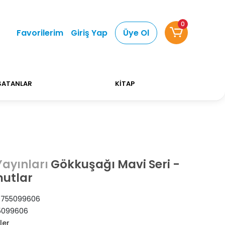
0
 Alışverişlerinizde Kargo Ücretsiz!
Bizi tercih ett
Favorilerim
Giriş Yap
Üye Ol
SATANLAR
KİTAP
Gökkuşağı Mavi Seri -
ayınları
utlar
755099606
5099606
ler