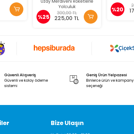
Uzay Merdiveni Roketlerle
2
Yolculuk
%20
1
300,00 TL
%25
225,00 TL
Güvenli Alışveriş
Geniş Ürün Yelpazesi
Güvenli ve kolay ödeme
Binlerce ürün ve kampan
sistemi
seçeneği
ler
Bize Ulaşın