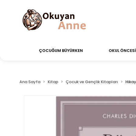
verdiğiniz siparişler Aynı Gün Kargo!
Saat 11:00'a k
ÇOCUĞUM BÜYÜRKEN
OKUL ÖNCESİ 
Ana Sayfa
Kitap
Çocuk ve Gençlik Kitapları
Hikay