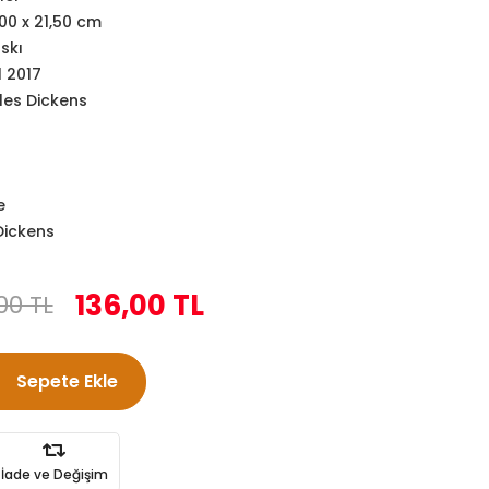
,00 x 21,50 cm
askı
l 2017
les Dickens
e
Dickens
136,00 TL
00 TL
Sepete Ekle
İade ve Değişim