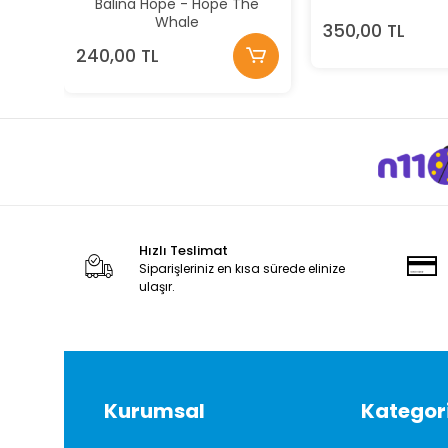
Balina Hope - Hope The
Whale
350,00 TL
240,00 TL
Hızlı Teslimat
Siparişleriniz en kısa sürede elinize
ulaşır.
Kurumsal
Kategori