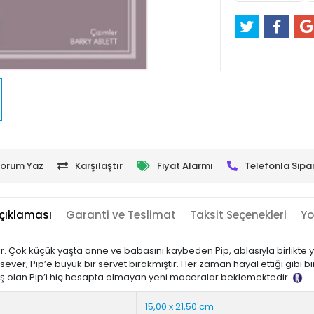
orum Yaz
Karşılaştır
Fiyat Alarmı
Telefonla Sipar
çıklaması
Garanti ve Teslimat
Taksit Seçenekleri
Yo
r. Çok küçük yaşta anne ve babasını kaybeden Pip, ablasıyla birlikte
msever, Pip’e büyük bir servet bırakmıştır. Her zaman hayal ettiği gibi 
çmiş olan Pip’i hiç hesapta olmayan yeni maceralar beklemektedir.
Ta
15,00 x 21,50 cm