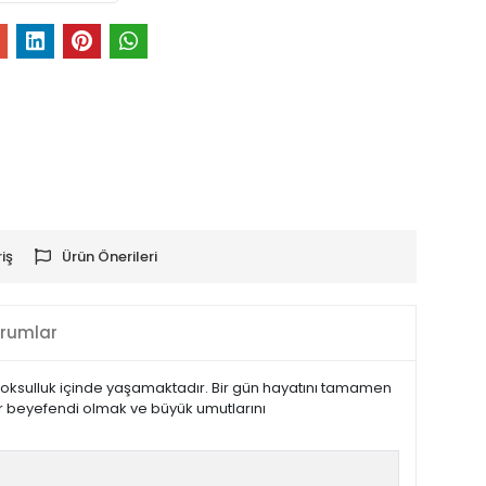
iş
Ürün Önerileri
rumlar
 yoksulluk içinde yaşamaktadır. Bir gün hayatını tamamen
bir beyefendi olmak ve büyük umutlarını
nıtım Metni