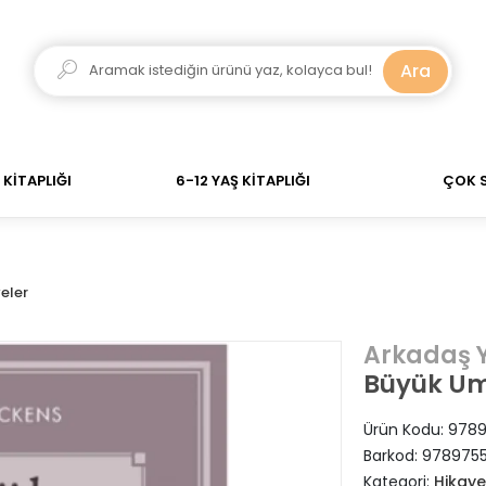
adar verdiğiniz siparişler Aynı Gün Kargo! 700 TL Üzeri
Ara
KİTAPLIĞI
6-12 YAŞ KİTAPLIĞI
ÇOK 
eler
Arkadaş Y
Büyük Um
Ürün Kodu:
9789
Barkod:
978975
Kategori:
Hikaye