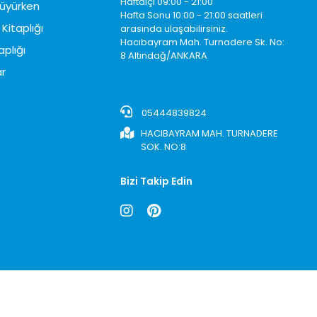
Haftaiçi 09:00 - 21:00
üyürken
Hafta Sonu 10:00 - 21:00 saatleri
Kitaplığı
arasında ulaşabilirsiniz.
Hacıbayram Mah. Turnadere Sk. No:
aplığı
8 Altındağ/ANKARA
0850242622
r
05444839824
HACIBAYRAM MAH. TURNADERE
SOK. NO:8
Bizi Takip Edin