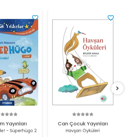
%2
m Yayınları
Can Çocuk Yayınları
nde! - Süperhügo 2
Havşan Öyküleri