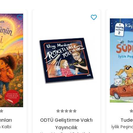
ınları
ODTÜ Geliştirme Vakfı
Tude
Kalbi
İyilik Peşi
Yayıncılık