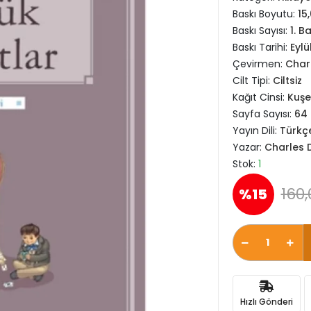
Baskı Boyutu:
15
Baskı Sayısı:
1. B
Baskı Tarihi:
Eylü
Çevirmen:
Char
Cilt Tipi:
Ciltsiz
Kağıt Cinsi:
Kuşe
Sayfa Sayısı:
64
Yayın Dili:
Türkç
Yazar:
Charles 
Stok:
1
160,
%15
Hızlı Gönderi