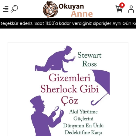
0
 teşekkür ederiz. Saat 11:00'a kadar verdiğiniz siparişler Aynı Gün Ka