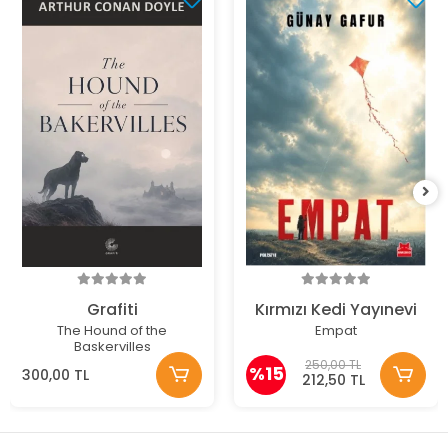
Grafiti
Kırmızı Kedi Yayınevi
The Hound of the
Empat
Baskervilles
250,00 TL
%15
300,00 TL
212,50 TL