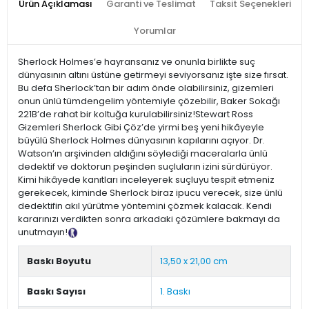
Ürün Açıklaması
Garanti ve Teslimat
Taksit Seçenekleri
Yorumlar
Sherlock Holmes’e hayransanız ve onunla birlikte suç
dünyasının altını üstüne getirmeyi seviyorsanız işte size fırsat.
Bu defa Sherlock’tan bir adım önde olabilirsiniz, gizemleri
onun ünlü tümdengelim yöntemiyle çözebilir, Baker Sokağı
221B’de rahat bir koltuğa kurulabilirsiniz!Stewart Ross
Gizemleri Sherlock Gibi Çöz’de yirmi beş yeni hikâyeyle
büyülü Sherlock Holmes dünyasının kapılarını açıyor. Dr.
Watson’ın arşivinden aldığını söylediği maceralarla ünlü
dedektif ve doktorun peşinden suçluların izini sürdürüyor.
Kimi hikâyede kanıtları inceleyerek suçluyu tespit etmeniz
gerekecek, kiminde Sherlock biraz ipucu verecek, size ünlü
dedektifin akıl yürütme yöntemini çözmek kalacak. Kendi
kararınızı verdikten sonra arkadaki çözümlere bakmayı da
unutmayın!
Tanıtım Metni
Baskı Boyutu
13,50 x 21,00 cm
Baskı Sayısı
1. Baskı