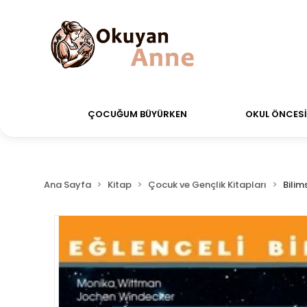
rdiğiniz siparişler Aynı Gün Kargo!
Saat 11:00'a kad
ÇOCUĞUM BÜYÜRKEN
OKUL ÖNCESİ 
Ana Sayfa
Kitap
Çocuk ve Gençlik Kitapları
Bilim