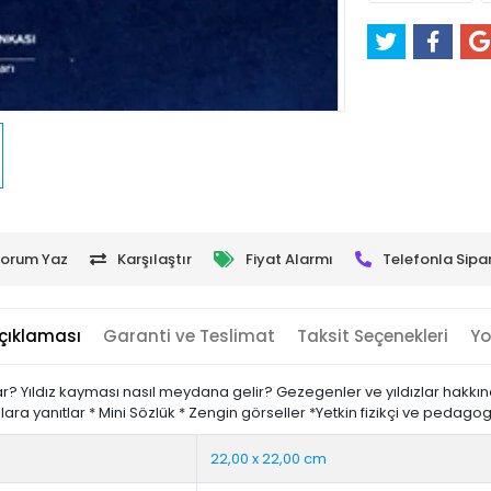
orum Yaz
Karşılaştır
Fiyat Alarmı
Telefonla Sipar
çıklaması
Garanti ve Teslimat
Taksit Seçenekleri
Yo
? Yıldız kayması nasıl meydana gelir? Gezegenler ve yıldızlar hakkınd
lara yanıtlar * Mini Sözlük * Zengin görseller *Yetkin fizikçi ve pedago
22,00 x 22,00 cm