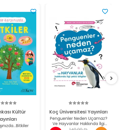
Koç
U
Mis
Çekici B
%2
O
nkası Kültür
Koç Üniversitesi Yayınları
Penguenler Neden Uçamaz?
ayınları
Ve Hayvanlar Hakkında İlgi
şınızda...Bitkiler
Çekici Bilgiler / Meraklı Genç
140,00 TL