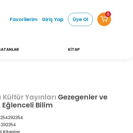
0
lışverişlerinizde Kargo Ücretsiz!
Bizi tercih ettiğ
Favorilerim
Giriş Yap
Üye Ol
SATANLAR
KİTAP
Gezegenler ve
 Kültür Yayınları
- Eğlenceli Bilim
254292354
4292354
l Kitaplar