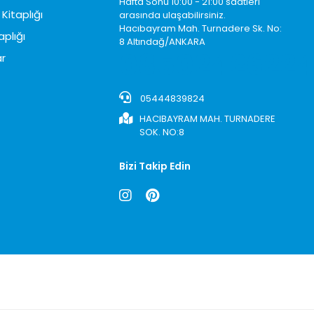
Hafta Sonu 10:00 - 21:00 saatleri
Kitaplığı
arasında ulaşabilirsiniz.
Hacıbayram Mah. Turnadere Sk. No:
aplığı
8 Altındağ/ANKARA
0850242622
r
05444839824
HACIBAYRAM MAH. TURNADERE
SOK. NO:8
Bizi Takip Edin