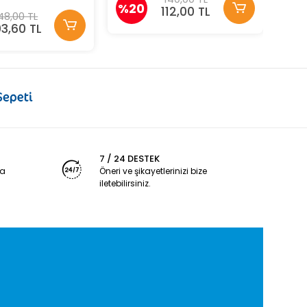
%20
Okurlar İçin Fen Bilimleri
112,00 TL
48,00 TL
03,60 TL
7 / 24 DESTEK
ya
Öneri ve şikayetlerinizi bize
iletebilirsiniz.