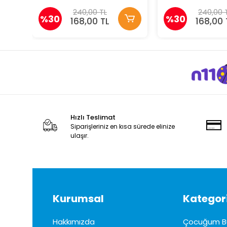
240,00 TL
240,00 
%30
%30
168,00 TL
168,00 
Hızlı Teslimat
Siparişleriniz en kısa sürede elinize
ulaşır.
Kurumsal
Kategori
Hakkımızda
Çocuğum B