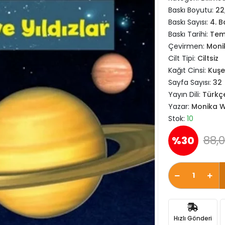
Baskı Boyutu:
22
Baskı Sayısı:
4. B
Baskı Tarihi:
Tem
Çevirmen:
Moni
Cilt Tipi:
Ciltsiz
Kağıt Cinsi:
Kuşe
Sayfa Sayısı:
32
Yayın Dili:
Türkç
Yazar:
Monika 
Stok:
10
88,0
%30
Hızlı Gönderi