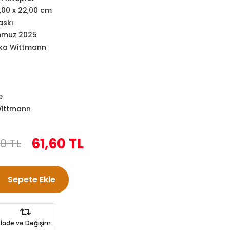
,00 x 22,00 cm
askı
muz 2025
ka Wittmann
e
Wittmann
61,60 TL
0 TL
Sepete Ekle
İade ve Değişim