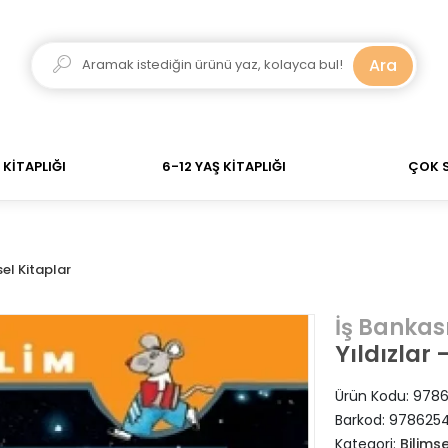
ar verdiğiniz siparişler Aynı Gün Kargo! 700 TL Üzeri A
Ara
KİTAPLIĞI
6-12 YAŞ KİTAPLIĞI
ÇOK 
sel Kitaplar
İş Bankası
Yıldızlar 
Ürün Kodu:
9786
Barkod:
978625
Kategori:
Bilimse