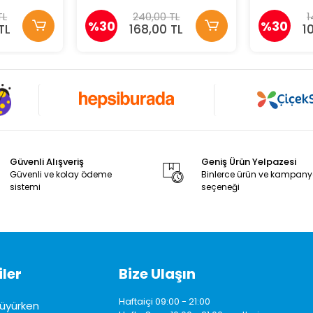
TL
240,00 TL
1
%30
%30
TL
168,00 TL
1
Güvenli Alışveriş
Geniş Ürün Yelpazesi
Güvenli ve kolay ödeme
Binlerce ürün ve kampan
sistemi
seçeneği
ler
Bize Ulaşın
Haftaiçi 09:00 - 21:00
üyürken