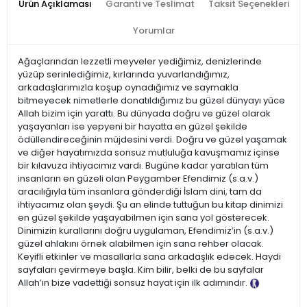
Ürün Açıklaması
Garanti ve Teslimat
Taksit Seçenekleri
Yorumlar
Ağaçlarından lezzetli meyveler yediğimiz, denizlerinde
yüzüp serinlediğimiz, kırlarında yuvarlandığımız,
arkadaşlarımızla koşup oynadığımız ve saymakla
bitmeyecek nimetlerle donatıldığımız bu güzel dünyayı yüce
Allah bizim için yarattı. Bu dünyada doğru ve güzel olarak
yaşayanları ise yepyeni bir hayatta en güzel şekilde
ödüllendireceğinin müjdesini verdi. Doğru ve güzel yaşamak
ve diğer hayatımızda sonsuz mutluluğa kavuşmamız içinse
bir kılavuza ihtiyacımız vardı. Bugüne kadar yaratılan tüm
insanların en güzeli olan Peygamber Efendimiz (s.a.v.)
aracılığıyla tüm insanlara gönderdiği İslam dini, tam da
ihtiyacımız olan şeydi. Şu an elinde tuttuğun bu kitap dinimizi
en güzel şekilde yaşayabilmen için sana yol gösterecek.
Dinimizin kurallarını doğru uygulaman, Efendimiz’in (s.a.v.)
güzel ahlakını örnek alabilmen için sana rehber olacak.
Keyifli etkinler ve masallarla sana arkadaşlık edecek. Haydi
sayfaları çevirmeye başla. Kim bilir, belki de bu sayfalar
Allah’ın bize vadettiği sonsuz hayat için ilk adımındır.
Tanıtım
Metni