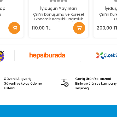
tap
İyidüşün Yayınları
İyidüş
u
Çin’in Dönüşümü ve Küresel
Çin’in Kür
Ekonomik Karşılıklı Bağımlılık
O
110,00 TL
200,00 T
Güvenli Alışveriş
Geniş Ürün Yelpazesi
Güvenli ve kolay ödeme
Binlerce ürün ve kampan
sistemi
seçeneği