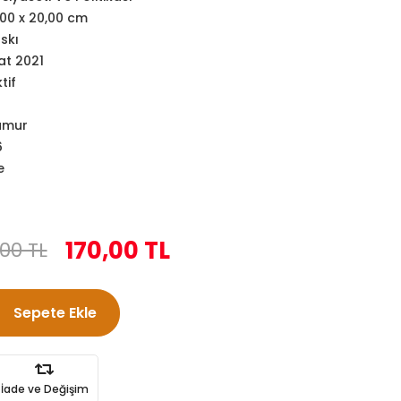
,00 x 20,00 cm
askı
at 2021
tif
amur
6
e
170,00 TL
00 TL
Sepete Ekle
İade ve Değişim