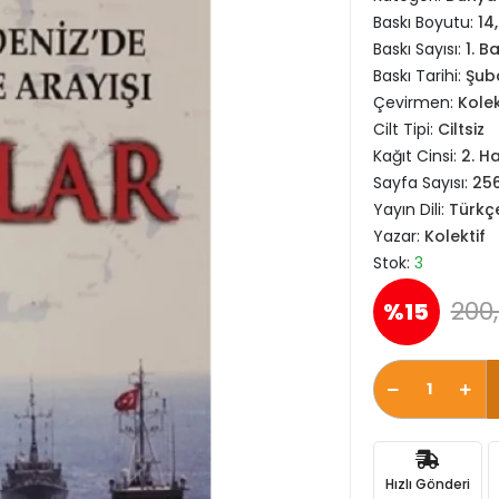
Baskı Boyutu:
14
Baskı Sayısı:
1. B
Baskı Tarihi:
Şub
Çevirmen:
Kolek
Cilt Tipi:
Ciltsiz
Kağıt Cinsi:
2. H
Sayfa Sayısı:
25
Yayın Dili:
Türkç
Yazar:
Kolektif
Stok:
3
200,
%15
Hızlı Gönderi