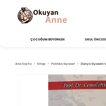
verdiğiniz siparişler Aynı Gün Kargo!
Saat 11:00'a k
ÇOCUĞUM BÜYÜRKEN
OKUL ÖNCESİ 
Ana Sayfa
Kitap
Politika Siyaset
Dünya Siyaseti V