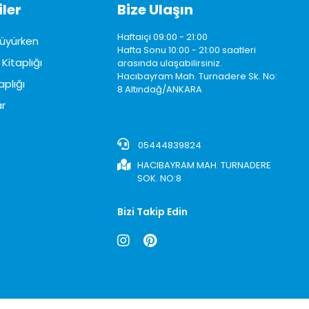
ler
Bize Ulaşın
Haftaiçi 09:00 - 21:00
üyürken
Hafta Sonu 10:00 - 21:00 saatleri
Kitaplığı
arasında ulaşabilirsiniz.
Hacıbayram Mah. Turnadere Sk. No:
aplığı
8 Altındağ/ANKARA
0850242622
r
05444839824
HACIBAYRAM MAH. TURNADERE
SOK. NO:8
Bizi Takip Edin