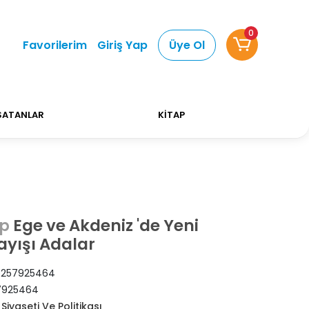
0
 Alışverişlerinizde Kargo Ücretsiz!
Bizi tercih ett
Favorilerim
Giriş Yap
Üye Ol
SATANLAR
KİTAP
Ege ve Akdeniz 'de Yeni
ap
yışı Adalar
257925464
7925464
Siyaseti Ve Politikası