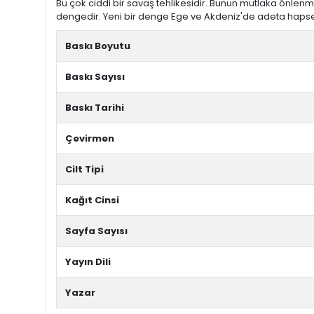
Bu çok ciddi bir savaş tehlikesidir. Bunun mutlaka önle
dengedir. Yeni bir denge Ege ve Akdeniz'de adeta hapsedi
Baskı Boyutu
Baskı Sayısı
Baskı Tarihi
Çevirmen
Cilt Tipi
Kağıt Cinsi
Sayfa Sayısı
Yayın Dili
Yazar