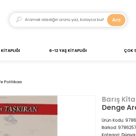
adar verdiğiniz siparişler Aynı Gün Kargo! 700 TL Üzeri
Ara
KİTAPLIĞI
6-12 YAŞ KİTAPLIĞI
ÇOK 
e Politikası
Barış Kit
Denge Ara
Ürün Kodu:
9786
Barkod:
978625
Kategori:
Dünya 