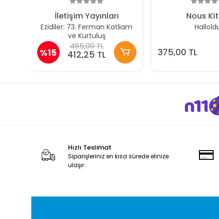
İletişim Yayınları
Nous Ki
Ezidiler: 73. Ferman Katliam
Hallold
ve Kurtuluş
485,00 TL
%15
375,00 TL
412,25 TL
Hızlı Teslimat
Siparişleriniz en kısa sürede elinize
ulaşır.