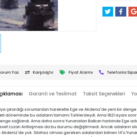
orum Yaz
Karşılaştır
Fiyat Alarmı
Telefonla Sipar
çıklaması
Garanti ve Teslimat
Taksit Seçenekleri
Yo
taya çıkardığı sorunlardan hareketle Ege ve Akdeniz'de yeni bir denge
ti döneminde bu adaların tamamı Türklerdeydi. Ama 1821 isyanı sonra
denge sağlandı. Ama daha sonra Yunanistan Balkan harbinde Ege adalar
lesef Lozan Antlaşması da bu durumu değiştirmedi. Ancak adaların sila
kdeniz'de yok. Silahsız olması gereken adalardan bilinen 14'ü Yunanla