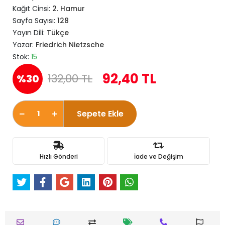
Kağıt Cinsi:
2. Hamur
Sayfa Sayısı:
128
Yayın Dili:
Tükçe
Yazar:
Friedrich Nietzsche
Stok:
15
92,40 TL
132,00 TL
%30
Sepete Ekle
Hızlı Gönderi
İade ve Değişim