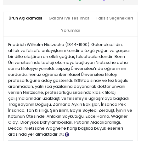
Ürün Açıklaması
Garanti ve Teslimat
Taksit Seçenekleri
Yorumlar
Friedrich Wilhelm Nietzsche (1844-1900): Geleneksel din,
ahlak ve felsefe anlayışlarını kendine özgü yoğun ve çarpıcı
bir dille eleştiren en etkili çağdaş felsefecilerdendir. Bonn
Üniversitesi’nde teoloji okumaya başlayan Nietzsche daha
sonra filolojiye yöneldi. Leipzig Üniversitesi’nde öğrenimini
sürdürdü, henüz öğrenci iken Basel Üniversitesi filoloji
profesörlüğüne aday gösterildi. 1869’da sınav ve tez koşulu
aranmadan, yalnızca yazılarına dayanarak doktor unvanı
verilen Nietzsche, profesörlüğü sırasında klasik filoloji
çalışmalarından uzaklaştı ve felsefeyle uğraşmaya başladı.
Tragedyanın Doğuşu, Zamana Aykırı Bakışlar, İnsanca Pek
İnsanca, Tan Kızıllığı, Şen Bilim, Böyle Söyledi Zerdüşt, İyinin ve
Kötünün Ötesinde, Ahlakın Soykütüğü, Ecce Homo, Wagner
Olayı, Dionysos Dithyrambosları, Putların Alacakaranlığı,
Deccal, Nietzsche Wagner’e Karşı başlıca büyük eserleri
arasında yer almaktadır. ￼
Tanıtım Metni