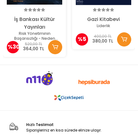
İş Bankası Kültür
Gazi Kitabevi
Liderlik
Yayınları
Risk Yönetiminin
400,00 TL
%5
Başarısızlığı - Neden
380,00 TL
Bozulur Ve Nasıl Düzeltilir
520,00 TL
%30
364,00 TL
Hızlı Teslimat
Siparişleriniz en kısa sürede elinize ulaşır.