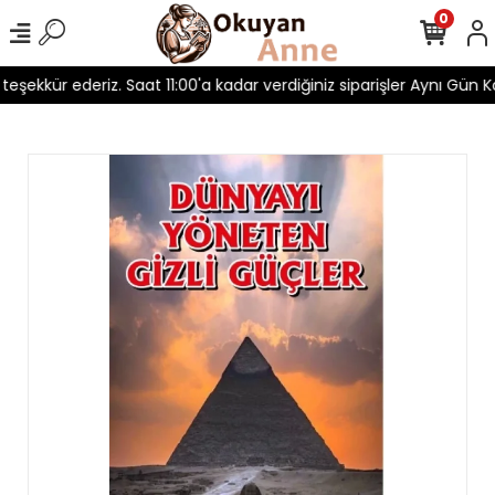
0
 teşekkür ederiz. Saat 11:00'a kadar verdiğiniz siparişler Aynı Gün Ka