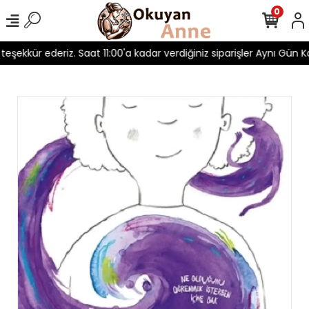
0
 teşekkür ederiz. Saat 11:00'a kadar verdiğiniz siparişler Aynı Gün Ka