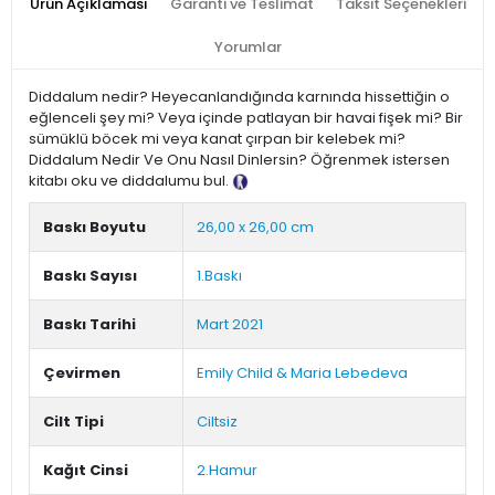
Ürün Açıklaması
Garanti ve Teslimat
Taksit Seçenekleri
Yorumlar
Diddalum nedir? Heyecanlandığında karnında hissettiğin o
eğlenceli şey mi? Veya içinde patlayan bir havai fişek mi? Bir
sümüklü böcek mi veya kanat çırpan bir kelebek mi?
Diddalum Nedir Ve Onu Nasıl Dinlersin? Öğrenmek istersen
kitabı oku ve diddalumu bul.
Tanıtım Metni
Baskı Boyutu
26,00 x 26,00 cm
Baskı Sayısı
1.Baskı
Baskı Tarihi
Mart 2021
Çevirmen
Emily Child & Maria Lebedeva
Cilt Tipi
Ciltsiz
Kağıt Cinsi
2.Hamur