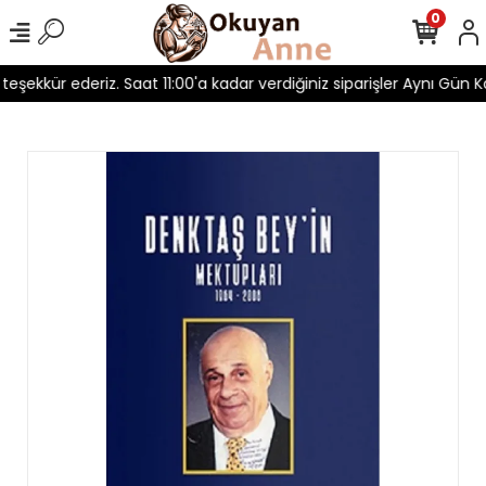
0
 teşekkür ederiz. Saat 11:00'a kadar verdiğiniz siparişler Aynı Gün Ka