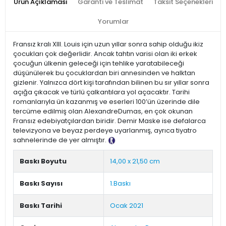
Ürün Açıklaması
Garanti ve Teslimat
Taksit Seçenekleri
Yorumlar
Fransız kralı XIII. Louis için uzun yıllar sonra sahip olduğu ikiz
çocukları çok değerlidir. Ancak tahtın varisi olan iki erkek
çocuğun ülkenin geleceği için tehlike yaratabileceği
düşünülerek bu çocuklardan biri annesinden ve halktan
gizlenir. Yalnızca dört kişi tarafından bilinen bu sır yıllar sonra
açığa çıkacak ve türlü çalkantılara yol açacaktır. Tarihi
romanlarıyla ün kazanmış ve eserleri 100’ün üzerinde dile
tercüme edilmiş olan AlexandreDumas, en çok okunan
Fransız edebiyatçılardan biridir. Demir Maske ise defalarca
televizyona ve beyaz perdeye uyarlanmış, ayrıca tiyatro
sahnelerinde de yer almıştır.
Tanıtım Metni
Baskı Boyutu
14,00 x 21,50 cm
Baskı Sayısı
1.Baskı
Baskı Tarihi
Ocak 2021