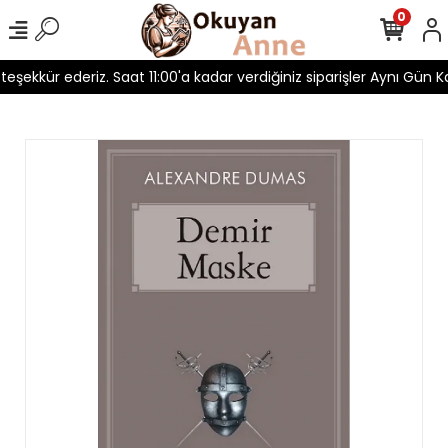
0
 teşekkür ederiz. Saat 11:00'a kadar verdiğiniz siparişler Aynı Gün Ka