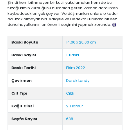
Şimdi hem bilinmeyen bir katili yakalamaları hem de bu
tuzağı kimin kurduğunu bulmaları gerek. Zaman daralırken
kaybedecekleri çok şey var. Ve düşmanları onlara o kadar
da uzak olmayan biri. Valkyrie ve Dedektif Kurukafa bir kez
daha hayatlarının en önemli seçimini yapmak zorunda.
Tanıtım Metni
Baskı Boyutu
14,00 x 20,00 cm
Baskı Sayısı
1. Baskı
Baskı Tarihi
Ekim 2022
Çevirmen
Derek Landy
Cilt Tipi
Ciltli
Kağıt Cinsi
2. Hamur
Sayfa Sayısı
688