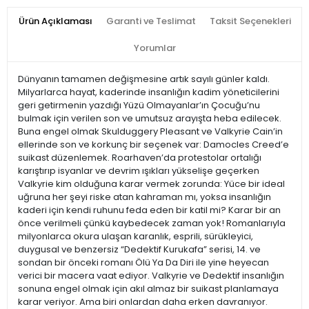
Ürün Açıklaması
Garanti ve Teslimat
Taksit Seçenekleri
Yorumlar
Dünyanın tamamen değişmesine artık sayılı günler kaldı.
Milyarlarca hayat, kaderinde insanlığın kadim yöneticilerini
geri getirmenin yazdığı Yüzü Olmayanlar’ın Çocuğu’nu
bulmak için verilen son ve umutsuz arayışta heba edilecek.
Buna engel olmak Skulduggery Pleasant ve Valkyrie Cain’in
ellerinde son ve korkunç bir seçenek var: Damocles Creed’e
suikast düzenlemek. Roarhaven’da protestolar ortalığı
karıştırıp isyanlar ve devrim ışıkları yükselişe geçerken
Valkyrie kim olduğuna karar vermek zorunda: Yüce bir ideal
uğruna her şeyi riske atan kahraman mı, yoksa insanlığın
kaderi için kendi ruhunu feda eden bir katil mi? Karar bir an
önce verilmeli çünkü kaybedecek zaman yok! Romanlarıyla
milyonlarca okura ulaşan karanlık, esprili, sürükleyici,
duygusal ve benzersiz “Dedektif Kurukafa” serisi, 14. ve
sondan bir önceki romanı Ölü Ya Da Diri ile yine heyecan
verici bir macera vaat ediyor. Valkyrie ve Dedektif insanlığın
sonuna engel olmak için akıl almaz bir suikast planlamaya
karar veriyor. Ama biri onlardan daha erken davranıyor.