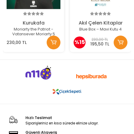
Kurukafa
Akıl Çelen Kitaplar
Moriarty the Patriot -
Blue Box – Mavi Kutu 4
Vatansever Moriarty 5
230,00 TL
%15
230,00 TL
195,50 TL
Hızlı Teslimat
Siparişleriniz en kısa sürede elinize ulaşır.
Güvenli Alışveriş