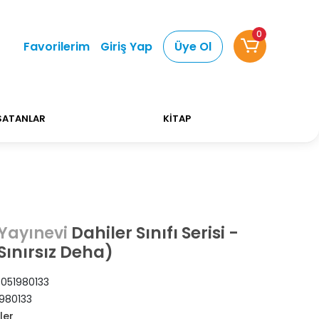
0
Alışverişlerinizde Kargo Ücretsiz!
Bizi tercih ettiğ
Favorilerim
Giriş Yap
Üye Ol
SATANLAR
KİTAP
Dahiler Sınıfı Serisi -
Yayınevi
Sınırsız Deha)
051980133
980133
ler