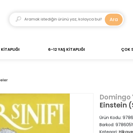
dar verdiğiniz siparişler Aynı Gün Kargo! 700 TL Üzeri 
Ara
KİTAPLIĞI
6-12 YAŞ KİTAPLIĞI
ÇOK 
eler
Domingo 
Einstein (
Ürün Kodu:
9786
Barkod:
9786051
Kategori:
Hikaye