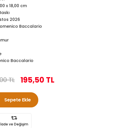
,00 x 18,00 cm
Baskı
stos 2026
domenico Baccalario
amur
e
nico Baccalario
195,50 TL
00 TL
Sepete Ekle
İade ve Değişim