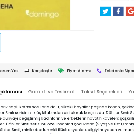
orum Yaz
Karşılaştır
Fiyat Alarmı
Telefonla Sipar
çıklaması
Garanti ve Teslimat
Taksit Seçenekleri
Yo
arık saçlı, kafası sorularla dolu, sürekli hayaller peşinde koşan, 
 Sınıfı serisinin ilk üç kitabından biri olarak karşınızda. Dâhiler Sınıfı 
iyle dünyayı değiştirmiş kadınların ve erkeklerin hayat hikâyeleri; şaşk
âhiler Sınıfı serisi bu özel insanları çocuklarla (9 yaş ve üstü) tanış
ler Sınıfı, minik ebadı, renkli illüstrasyonları, bilgiyi heyecan ve mac