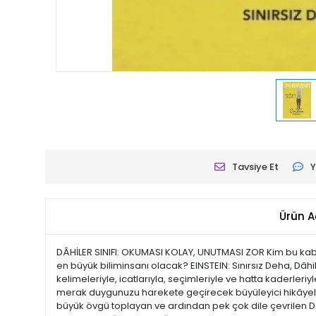
Tavsiye Et
Y
Ürün A
DÂHİLER SINIFI: OKUMASI KOLAY, UNUTMASI ZOR Kim bu kab
en büyük biliminsanı olacak? EINSTEIN: Sınırsız Deha, Dâhiler
kelimeleriyle, icatlarıyla, seçimleriyle ve hatta kaderler
merak duygunuzu harekete geçirecek büyüleyici hikâyeler. D
büyük övgü toplayan ve ardından pek çok dile çevrilen Dâhi