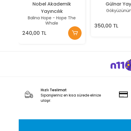
Nobel Akademik
Gülnar Yay
Gökyüzünün 
Yayıncılık
Balina Hope - Hope The
Whale
350,00 TL
240,00 TL
Hızlı Teslimat
Siparişleriniz en kısa sürede elinize
ulaşır.