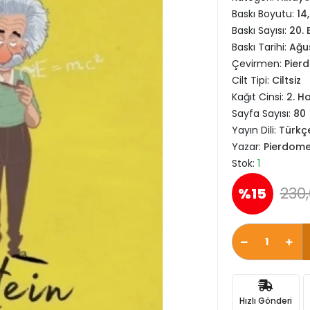
Baskı Boyutu:
14
Baskı Sayısı:
20. 
Baskı Tarihi:
Ağu
Çevirmen:
Pier
Cilt Tipi:
Ciltsiz
Kağıt Cinsi:
2. H
Sayfa Sayısı:
80
Yayın Dili:
Türkç
Yazar:
Pierdome
Stok:
1
230,
%15
Hızlı Gönderi