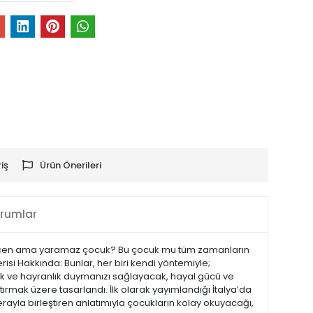
iş
Ürün Önerileri
rumlar
çekincen ama yaramaz çocuk? Bu çocuk mu tüm zamanların
Serisi Hakkında: Bunlar, her biri kendi yöntemiyle;
ınlık ve hayranlık duymanızı sağlayacak, hayal gücü ve
tırmak üzere tasarlandı. İlk olarak yayımlandığı İtalya’da
erayla birleştiren anlatımıyla çocukların kolay okuyacağı,