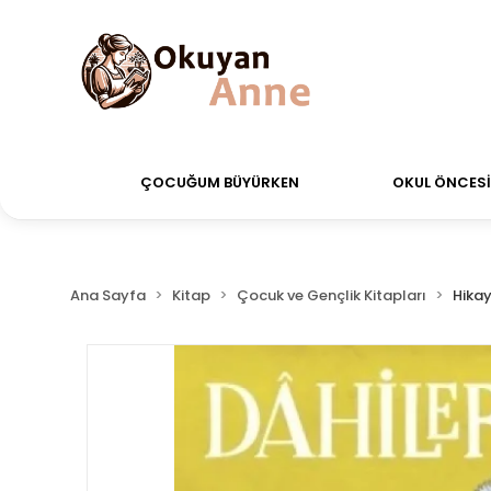
rdiğiniz siparişler Aynı Gün Kargo!
Saat 11:00'a ka
ÇOCUĞUM BÜYÜRKEN
OKUL ÖNCESİ 
Ana Sayfa
Kitap
Çocuk ve Gençlik Kitapları
Hikay