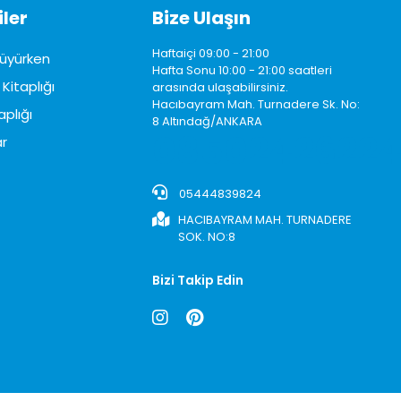
ler
Bize Ulaşın
Haftaiçi 09:00 - 21:00
üyürken
Hafta Sonu 10:00 - 21:00 saatleri
Kitaplığı
arasında ulaşabilirsiniz.
Hacıbayram Mah. Turnadere Sk. No:
aplığı
8 Altındağ/ANKARA
0850242622
r
05444839824
HACIBAYRAM MAH. TURNADERE
SOK. NO:8
Bizi Takip Edin