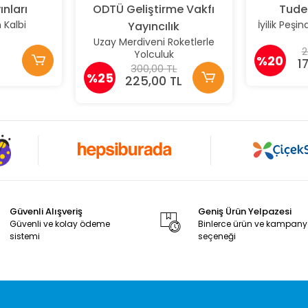
ınları
ODTÜ Geliştirme Vakfı
Tude
Kalbi
İyilik Peşi
Yayıncılık
Uzay Merdiveni Roketlerle
2
Yolculuk
%20
1
300,00 TL
%25
225,00 TL
Güvenli Alışveriş
Geniş Ürün Yelpazesi
Güvenli ve kolay ödeme
Binlerce ürün ve kampan
sistemi
seçeneği