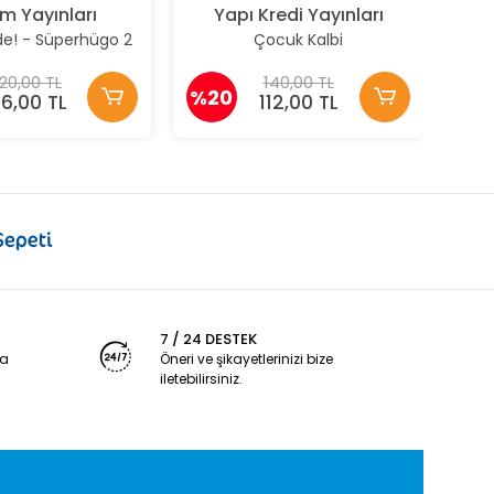
m Yayınları
Yapı Kredi Yayınları
nde! - Süperhügo 2
Çocuk Kalbi
20,00 TL
140,00 TL
%20
76,00 TL
112,00 TL
7 / 24 DESTEK
ya
Öneri ve şikayetlerinizi bize
iletebilirsiniz.