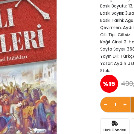
Baskı Boyutu:
13
Baskı Sayısı:
3.Ba
Baskı Tarihi:
Ağu
Çevirmen:
Aydı
Cilt Tipi:
Ciltsiz
Kağıt Cinsi:
2. H
Sayfa Sayısı:
36
Yayın Dili:
Türkç
Yazar:
Aydın Us
Stok:
1
400
%15
Hızlı Gönderi