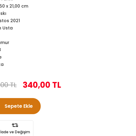
,50 x 21,00 cm
skı
stos 2021
n Usta
amur
8
e
ta
340,00 TL
,00 TL
Sepete Ekle
İade ve Değişim