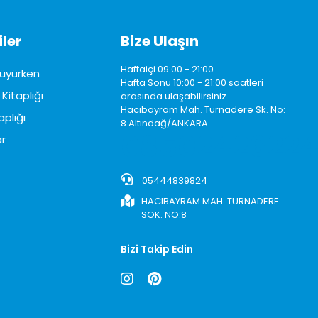
ler
Bize Ulaşın
Haftaiçi 09:00 - 21:00
üyürken
Hafta Sonu 10:00 - 21:00 saatleri
Kitaplığı
arasında ulaşabilirsiniz.
Hacıbayram Mah. Turnadere Sk. No:
aplığı
8 Altındağ/ANKARA
0850242622
r
05444839824
HACIBAYRAM MAH. TURNADERE
SOK. NO:8
Bizi Takip Edin