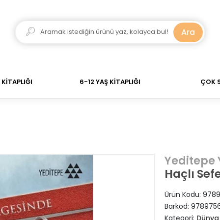
a kadar verdiğiniz siparişler Aynı Gün Kargo! 700 TL Üze
Ara
KİTAPLIĞI
6-12 YAŞ KİTAPLIĞI
ÇOK 
Yeditepe 
Haçlı Sefe
Ürün Kodu:
978
Barkod:
978975
Kategori:
Dünya 