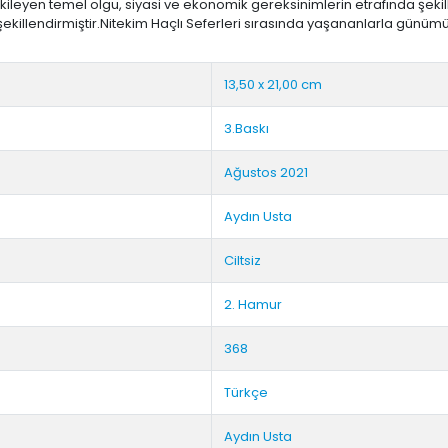
leyen temel olgu, siyasi ve ekonomik gereksinimlerin etrafında şekillenen 
şekillendirmiştir.Nitekim Haçlı Seferleri sırasında yaşananlarla gün
etni
13,50 x 21,00 cm
3.Baskı
Ağustos 2021
Aydın Usta
Ciltsiz
2. Hamur
368
Türkçe
Aydın Usta