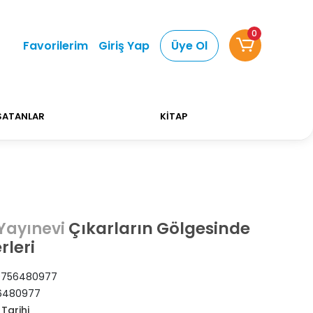
0
ri Alışverişlerinizde Kargo Ücretsiz!
Bizi tercih e
Favorilerim
Giriş Yap
Üye Ol
SATANLAR
KİTAP
Çıkarların Gölgesinde
Yayınevi
rleri
9756480977
6480977
Tarihi