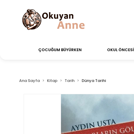
r verdiğiniz siparişler Aynı Gün Kargo!
Saat 11:00'
ÇOCUĞUM BÜYÜRKEN
OKUL ÖNCESİ 
Ana Sayfa
Kitap
Tarih
Dünya Tarihi