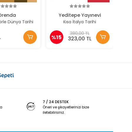
%1
Orenda
Yeditepe Yayınevi
örle Dünya Tarihi
Kısa İtalya Tarihi
380,00 TL
L
%15
323,00 TL
7 / 24 DESTEK
ya
Öneri ve şikayetlerinizi bize
iletebilirsiniz.