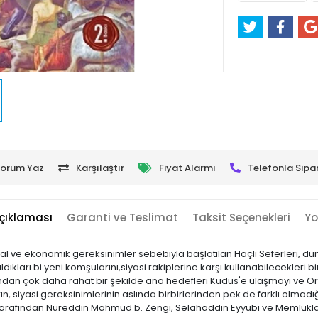
orum Yaz
Karşılaştır
Fiyat Alarmı
Telefonla Sipar
çıklaması
Garanti ve Teslimat
Taksit Seçenekleri
Yo
yal ve ekonomik gereksinimler sebebiyla başlatılan Haçlı Seferleri, dün
kları bi yeni komşularını,siyasi rakiplerine karşı kullanabilecekleri
dan çok daha rahat bir şekilde ana hedefleri Kudüs'e ulaşmayı ve Or
, siyasi gereksinimlerinin aslında birbirlerinden pek de farklı olmadığ
 tarafından Nureddin Mahmud b. Zengi, Selahaddin Eyyubi ve Memluklar, H