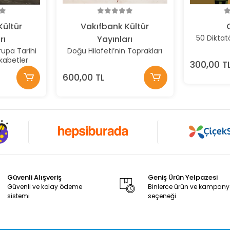
Kültür
Vakıfbank Kültür
50 Diktat
rı
Yayınları
upa Tarihi
Doğu Hilafeti’nin Toprakları
ekabetler
300,00 T
600,00 TL
Güvenli Alışveriş
Geniş Ürün Yelpazesi
Güvenli ve kolay ödeme
Binlerce ürün ve kampan
sistemi
seçeneği