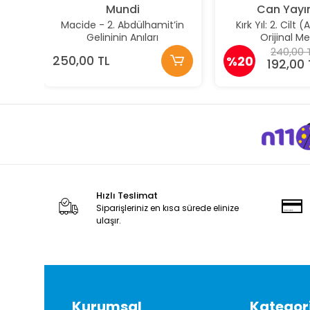
Mundi
Can Yayın
Macide - 2. Abdülhamit’in
Kırk Yıl: 2. Cilt 
Gelininin Anıları
Orijinal Me
240,00 
250,00 TL
%20
192,00 
Hızlı Teslimat
Siparişleriniz en kısa sürede elinize
ulaşır.
Kurumsal
Kategori