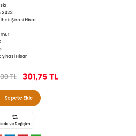
askı
m 2022
hak Şinasi Hisar
amur
8
e
Şinasi Hisar
301,75 TL
,00 TL
Sepete Ekle
İade ve Değişim