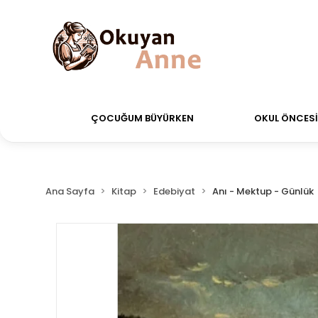
erdiğiniz siparişler Aynı Gün Kargo!
Saat 11:00'a ka
ÇOCUĞUM BÜYÜRKEN
OKUL ÖNCESİ 
Ana Sayfa
Kitap
Edebiyat
Anı - Mektup - Günlük