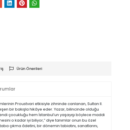
iş
Ürün Önerileri
rumlar
lerinin Proustvari etkisiyle zihninde canlanan, Sultan II.
şen bir bakışla hikâye eder. Yazar, bilincinde olduğu
em kendi çocukluğu hem İstanbul’un yaşayışı böylece maddi
esini o kadar iyi biliyor,” diye tanımlar onun bu özel
ba çıkma âdetini, bir dönemin tabiatını, sanatlarını,