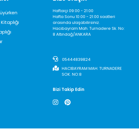
Haftaiçi 09:00 - 21:00
üyürken
Hafta Sonu 10:00 - 21:00 saatleri
Kitaplığı
arasında ulaşabilirsiniz.
Hacıbayram Mah. Turnadere Sk. No:
aplığı
8 Altındağ/ANKARA
0850242622
r
05444839824
HACIBAYRAM MAH. TURNADERE
SOK. NO:8
Bizi Takip Edin