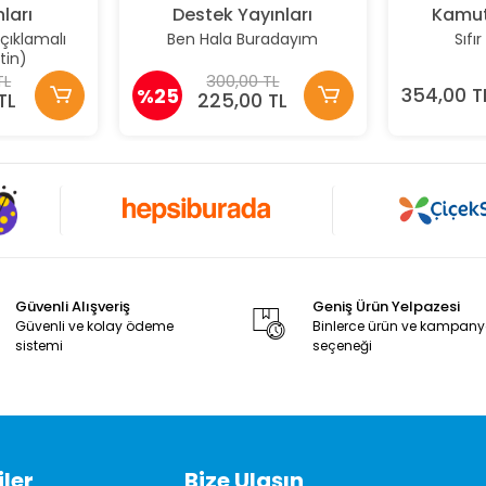
ları
Destek Yayınları
Kamut
(Açıklamalı
Ben Hala Buradayım
Sıfı
tin)
TL
300,00 TL
%25
354,00 T
TL
225,00 TL
Güvenli Alışveriş
Geniş Ürün Yelpazesi
Güvenli ve kolay ödeme
Binlerce ürün ve kampan
sistemi
seçeneği
ler
Bize Ulaşın