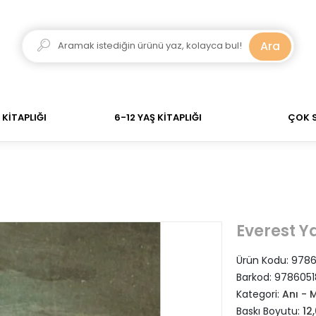
dar verdiğiniz siparişler Aynı Gün Kargo! 700 TL Üzeri 
Ara
KİTAPLIĞI
6-12 YAŞ KİTAPLIĞI
ÇOK 
Everest Y
Ürün Kodu:
9786
Barkod:
9786051
Kategori:
Anı - 
Baskı Boyutu:
12