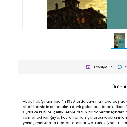
Tavsiye Et
Y
Ürün A
Abdülhak Şinasi Hisar’ın 1930’larda yayımlamaya başladığı an
Abdülhamid’in saltanatına denk gelen bu dönemi Hisar, “Ç
siyasi ve kültürel çelişkileriyle bütün bir dönemin içind
ve manevi varlığıyla; hatıra, roman, şiir arasındaki sınırla
yaklaşımını Ahmet Hamdi Tanpınar. Abdülhak Şinasi Hisar 