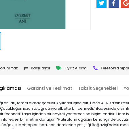
orum Yaz
Karşılaştır
Fiyat Alarmı
Telefonla Sipar
çıklaması
Garanti ve Teslimat
Taksit Seçenekleri
Yo
ıları, temel olarak çocukluk yıllarını içine alır. Hoca Ali Rıza’nın resim
ocukluğumuzun tattığı dünya elbette bir cennetti,” ifadesinde cisimle
en bir “cenneti” taşın içinden bir heykel yontarcasına biçimlendirir: H
rı ihlal eden bir metne dönüşür. “Hatıraların ağacını kendi içinde büyütm
Boğaziçi Mehtapları’nda, son demlerine yetiştiği Boğaziçi’ndeki mehta