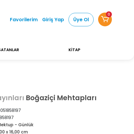
0
Alışverişlerinizde Kargo Ücretsiz!
Bizi tercih etti
Favorilerim
Giriş Yap
Üye Ol
SATANLAR
KİTAP
Boğaziçi Mehtapları
ayınları
051858197
858197
Mektup - Günlük
,00 x 16,00 cm