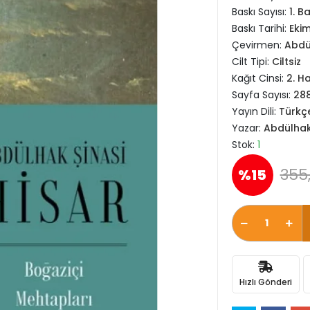
Baskı Sayısı:
1. B
Baskı Tarihi:
Eki
Çevirmen:
Abdül
Cilt Tipi:
Ciltsiz
Kağıt Cinsi:
2. H
Sayfa Sayısı:
28
Yayın Dili:
Türkç
Yazar:
Abdülhak 
Stok:
1
355
%15
Hızlı Gönderi