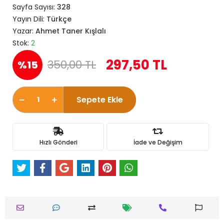
Sayfa Sayısı:
328
Yayın Dili:
Türkçe
Yazar:
Ahmet Taner Kışlalı
Stok:
2
297,50 TL
350,00 TL
%15
Sepete Ekle
Hızlı Gönderi
İade ve Değişim