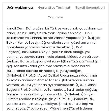
Ürün Açıklaması
Garanti ve Teslimat
Taksit Seçenekleri
Yorumlar
İsmail Cem: Daha güzel bir Türkiye yaratmak, çocuklarımıza
daha ileri bir Türkiye bırakmak uğruna şehit oldu. Onu
kalbimizde ve zihnimizde her zaman yaşatacağız. (Dışişleri
Bakanı)İsmet Sezgin: Öğrencilerin senin güzel anılarınla
görevlerini yapmaya devam edecekler. (TBMM
Başkanı)Hakkı Süha Okay: Kışlalı’nın öncü olduğu yol,
cumhuriyet sevdalılarının yolu olacak. Mücadelen sürecek.
(Ankara Barosu Başkanı, Milletvekili)Enis Tütüncü: Taşıdığın
ışığı sonsuza kadar götürme savaşımını daha kararlı
sürdürenler safında bir nefer gibi yürüyeceğim.
(Milletvekili)Prof. Dr. Aysel Çelikel: Ulusumuzun Muammer
Aksoy’un ardından Ahmet Taner Kışlalı’yı teröre kurban
vermesi, ADD’yi yolundan ayıramayacaktır. (ÇYDD Genel
Başkanı)Prof. Dr. Mehmet Tomanbay: Saldıranlar çağdaş
Türkiye’nin önünü tıkayamayacaktır. (Milletvekili)Dinçer
Sümer: Ardında bıraktığın ışık, gücümüzü, umudumuzu,
yarınlara inancımızı aydınlatıyor. Şimdi, daha bilinçli ve
sorumluyuz. (Tiyatro Yazarı-Yönetmeni)Yücel Erdener: