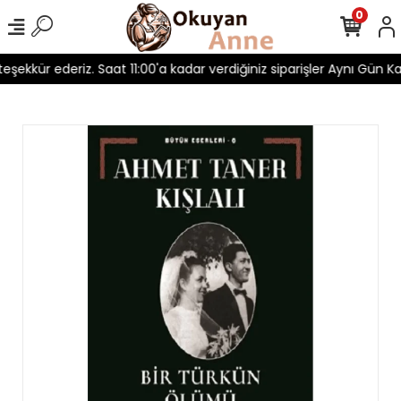
0
 teşekkür ederiz. Saat 11:00'a kadar verdiğiniz siparişler Aynı Gün Kar