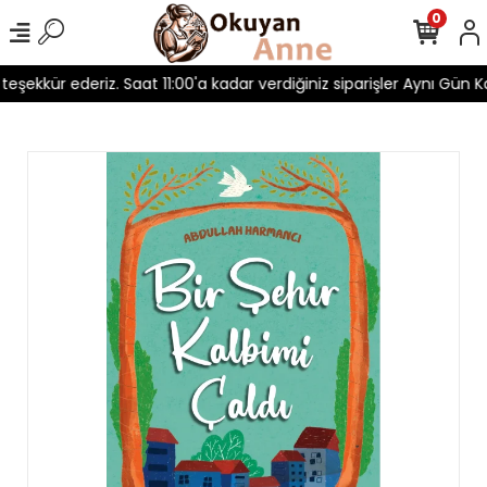
0
 teşekkür ederiz. Saat 11:00'a kadar verdiğiniz siparişler Aynı Gün Ka