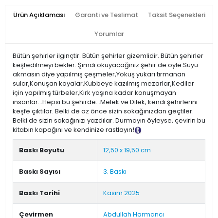
Ürün Açıklaması
Garanti ve Teslimat
Taksit Seçenekleri
Yorumlar
Bütün şehirler ilginçtir. Bütün şehirler gizemlidir. Bütün şehirler
keşfedilmeyi bekler. Şimdi okuyacağınız şehir de öyle:Suyu
akmasın diye yapılmış çeşmeler,Yokuş yukarı tırmanan
sular,Konuşan kayalar,Kubbeye kazılmış mezarlar,Kediler
için yapılmış türbeler,Kırk yaşına kadar konuşmayan
insanlar…Hepsi bu şehirde…Melek ve Dilek, kendi şehirlerini
keşfe çıktılar. Belki de az önce sizin sokağınızdan geçtiler.
Belki de sizin sokağınızı yazdılar. Durmayın öyleyse, çevirin bu
kitabın kapağını ve kendinize rastlayın!
Tanıtım Metni
Baskı Boyutu
12,50 x 19,50 cm
Baskı Sayısı
3. Baskı
Baskı Tarihi
Kasım 2025
Çevirmen
Abdullah Harmancı