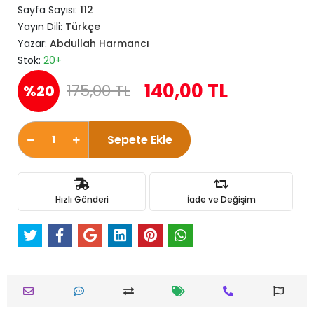
Sayfa Sayısı:
112
Yayın Dili:
Türkçe
Yazar:
Abdullah Harmancı
Stok:
20+
140,00 TL
175,00 TL
%20
Sepete Ekle
Hızlı Gönderi
İade ve Değişim