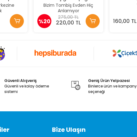
rkezine
Bizim Tombiş Evden Hiç
k
Anlamıyor
275,00 TL
%20
160,00 TL
220,00 TL
Güvenli Alışveriş
Geniş Ürün Yelpazesi
Güvenli ve kolay ödeme
Binlerce ürün ve kampan
sistemi
seçeneği
ler
Bize Ulaşın