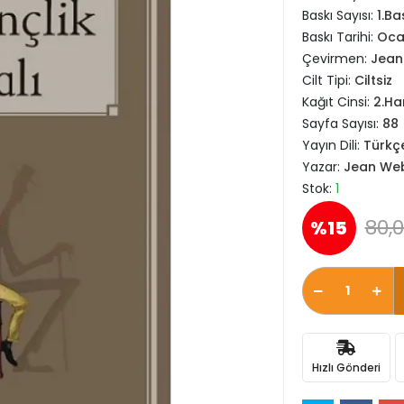
Baskı Sayısı:
1.Ba
Baskı Tarihi:
Oca
Çevirmen:
Jean
Cilt Tipi:
Ciltsiz
Kağıt Cinsi:
2.H
Sayfa Sayısı:
88
Yayın Dili:
Türkç
Yazar:
Jean We
Stok:
1
80,0
%15
Hızlı Gönderi