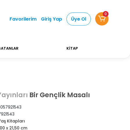
0
i Alışverişlerinizde Kargo Ücretsiz!
Bizi tercih et
Favorilerim
Giriş Yap
Üye Ol
SATANLAR
KİTAP
Bir Gençlik Masalı
ayınları
057921543
921543
Yaş Kitapları
,00 x 21,50 cm