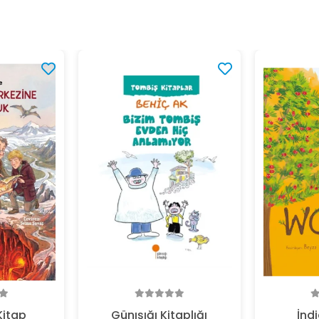
Kitap
Günışığı Kitaplığı
İnd