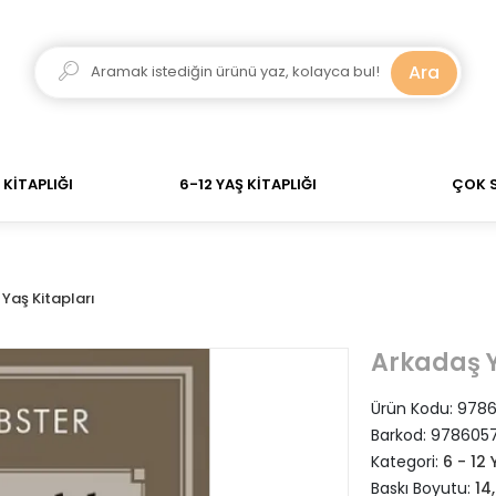
kadar verdiğiniz siparişler Aynı Gün Kargo! 700 TL Üzer
Ara
KİTAPLIĞI
6-12 YAŞ KİTAPLIĞI
ÇOK 
2 Yaş Kitapları
Arkadaş Y
Ürün Kodu:
9786
Barkod:
9786057
Kategori:
6 - 12 
Baskı Boyutu:
14