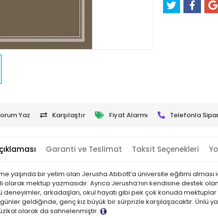
orum Yaz
Karşılaştır
Fiyat Alarmı
Telefonla Sipar
çıklaması
Garanti ve Teslimat
Taksit Seçenekleri
Yo
irme yaşında bir yetim olan Jerusha Abbott’a üniversite eğitimi alması i
nli olarak mektup yazmasıdır. Ayrıca Jerusha’nın kendisine destek ola
ü deneyimler, arkadaşları, okul hayatı gibi pek çok konuda mektuplar ya
er geldiğinde, genç kız büyük bir sürprizle karşılaşacaktır. Ünlü yaz
zikal olarak da sahnelenmiştir.
Tanıtım Metni