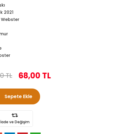
skı
k 2021
 Webster
amur
e
bster
68,00 TL
0 TL
Sepete Ekle
İade ve Değişim