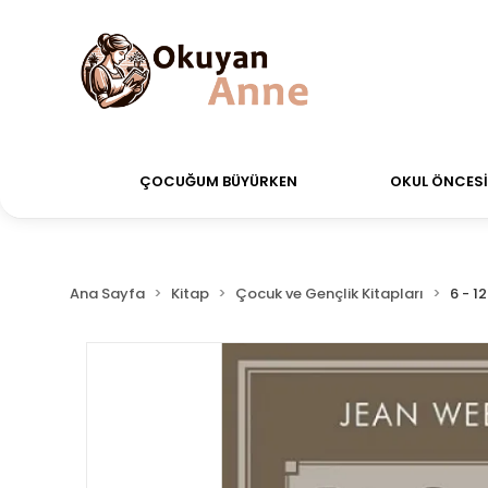
 verdiğiniz siparişler Aynı Gün Kargo!
Saat 11:00'a 
ÇOCUĞUM BÜYÜRKEN
OKUL ÖNCESİ 
Ana Sayfa
Kitap
Çocuk ve Gençlik Kitapları
6 - 1