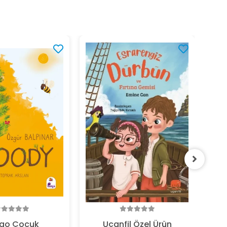
295
igo Çocuk
Uçanfil Özel Ürün