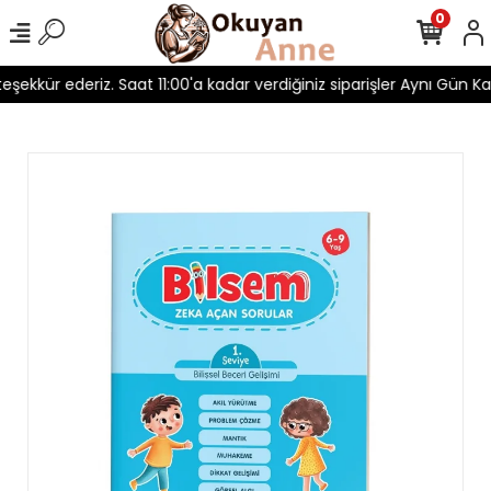
0
 teşekkür ederiz. Saat 11:00'a kadar verdiğiniz siparişler Aynı Gün Kar