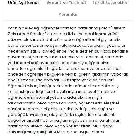
Ürün Açıklaması
Garanti ve Teslimat
Taksit Seçenekleri
Yorumlar
Yarının geleceği öğrencilerimiz için hazırlanmış olan "Bilsem
Zeka Açan Sorular” kitabında dikkat ve odaklanmayı üst
düzeye ulaștırarak daha önceden öğrenilen bilgiyi analiz
etme ve sentezleme așamalarıyla zeka sorularını çözmeleri
hedeflenmiștir. Bilgiyi eğlenceli hale getiren bu kitap; kendine
güvenen, öğrenmeye meraklı, akıl yürütebilen öğrencilerin
yetișmesini sağlayacaktır.Her bir soruyla öğrencinin,
önceden öğrenilen bilgiyi kullanarak soruya odaklanması,
önceden öğrenilen bilgilerle yeni bilgilerin çıkarımını yaparak
analiz etmesi sağlanmıștır. Bu kitapta yer alan sorular;
öğrencinin karșılaștığı zorluklarla mücadele edebilmesi,
karșılaștığı zorluğu tüm boyutlarıyla inceleyebilmesi ve
öğrendiklerini sosyal yașama aktarabilmesi için
tasarlanmıștır. Zeka açan sorularla; öğrencilerin eleștirel
düșünme becerisini geliștirerek duyduğu, okuduğu ve
gördüğü kavramları, olayları farklı açılardan ele alarak
değerlendirebilmesi amaçlanmıştır. Uzmanlar tarafından
hazırlanan Bilsem Zeka Açan Sorular kitabı Milli Eğitim
Bakanlığı‘nın yaptığı BİLSEM sınavına uygun olarak