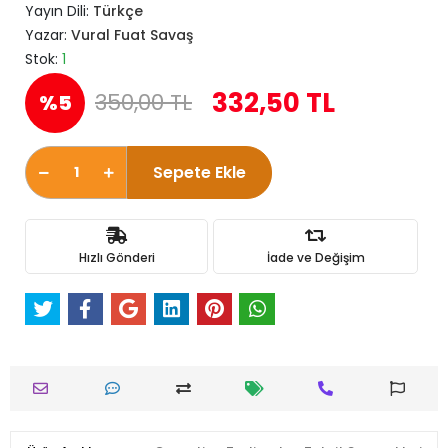
Yayın Dili:
Türkçe
Yazar:
Vural Fuat Savaş
Stok:
1
332,50 TL
350,00 TL
%5
Sepete Ekle
Hızlı Gönderi
İade ve Değişim