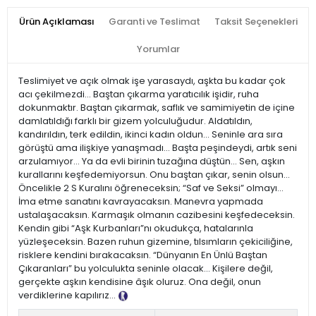
Ürün Açıklaması
Garanti ve Teslimat
Taksit Seçenekleri
Yorumlar
Teslimiyet ve açık olmak işe yarasaydı, aşkta bu kadar çok
acı çekilmezdi... Baştan çıkarma yaratıcılık işidir, ruha
dokunmaktır. Baştan çıkarmak, saflık ve samimiyetin de içine
damlatıldığı farklı bir gizem yolculuğudur. Aldatıldın,
kandırıldın, terk edildin, ikinci kadın oldun... Seninle ara sıra
görüştü ama ilişkiye yanaşmadı... Başta peşindeydi, artık seni
arzulamıyor... Ya da evli birinin tuzağına düştün... Sen, aşkın
kurallarını keşfedemiyorsun. Onu baştan çıkar, senin olsun…
Öncelikle 2 S Kuralını öğreneceksin; “Saf ve Seksi” olmayı...
İma etme sanatını kavrayacaksın. Manevra yapmada
ustalaşacaksın. Karmaşık olmanın cazibesini keşfedeceksin.
Kendin gibi “Aşk Kurbanları”nı okudukça, hatalarınla
yüzleşeceksin. Bazen ruhun gizemine, tılsımların çekiciliğine,
risklere kendini bırakacaksın. “Dünyanın En Ünlü Baştan
Çıkaranları” bu yolculukta seninle olacak... Kişilere değil,
gerçekte aşkın kendisine âşık oluruz. Ona değil, onun
verdiklerine kapılırız…
Tanıtım Metni