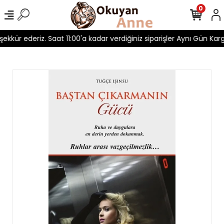
0
eşekkür ederiz. Saat 11:00'a kadar verdiğiniz siparişler Aynı Gün Kargo