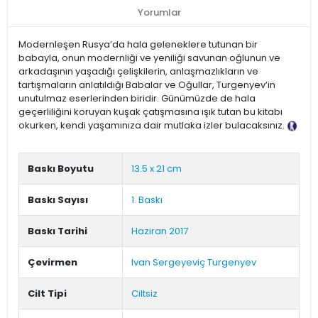
Yorumlar
Modernleşen Rusya’da hala geleneklere tutunan bir
babayla, onun modernliği ve yeniliği savunan oğlunun ve
arkadaşının yaşadığı çelişkilerin, anlaşmazlıkların ve
tartışmaların anlatıldığı Babalar ve Oğullar, Turgenyev’in
unutulmaz eserlerinden biridir. Günümüzde de hala
geçerliliğini koruyan kuşak çatışmasına ışık tutan bu kitabı
okurken, kendi yaşamınıza dair mutlaka izler bulacaksınız.
Tanıtım Metni
Baskı Boyutu
13.5 x 21 cm
Baskı Sayısı
1. Baskı
Baskı Tarihi
Haziran 2017
Çevirmen
Ivan Sergeyeviç Turgenyev
Cilt Tipi
Ciltsiz