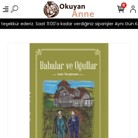
0
n teşekkür ederiz. Saat 11:00'a kadar verdiğiniz siparişler Aynı Gün Ka