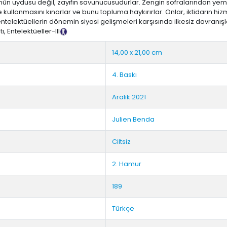
lünün uydusu değil, zayıfın savunucusudurlar. Zengin sofralarından yem
 kullanmasını kınarlar ve bunu topluma haykırırlar. Onlar, iktidarın hizmet
entelektüellerin dönemin siyasi gelişmeleri karşısında ilkesiz davranış
, Entelektüeller-III
Tanıtım Metni
14,00 x 21,00 cm
4. Baskı
Aralık 2021
Julien Benda
Ciltsiz
2. Hamur
189
Türkçe