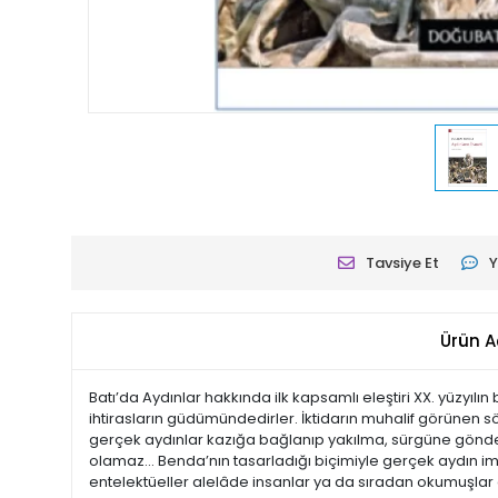
Tavsiye Et
Y
Ürün A
Batı’da Aydınlar hakkında ilk kapsamlı eleştiri XX. yüzyılı
ihtirasların güdümündedirler. İktidarın muhalif görünen s
gerçek aydınlar kazığa bağlanıp yakılma, sürgüne gönderi
olamaz... Benda’nın tasarladığı biçimiyle gerçek aydın i
entelektüeller alelâde insanlar ya da sıradan okumuşlar g