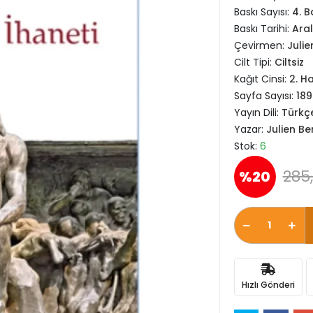
Baskı Sayısı:
4. B
Baskı Tarihi:
Aral
Çevirmen:
Juli
Cilt Tipi:
Ciltsiz
Kağıt Cinsi:
2. H
Sayfa Sayısı:
189
Yayın Dili:
Türkç
Yazar:
Julien B
Stok:
6
285,
%20
Hızlı Gönderi