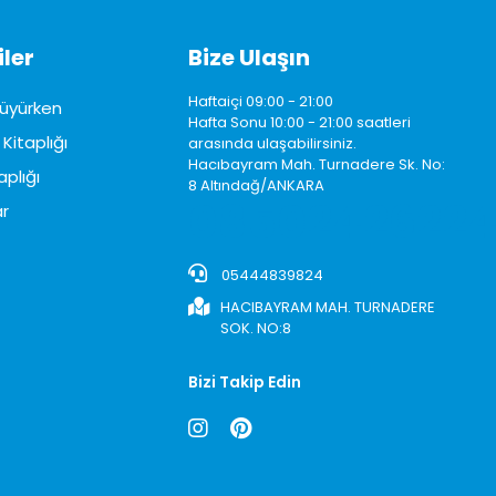
ler
Bize Ulaşın
Haftaiçi 09:00 - 21:00
üyürken
Hafta Sonu 10:00 - 21:00 saatleri
Kitaplığı
arasında ulaşabilirsiniz.
Hacıbayram Mah. Turnadere Sk. No:
aplığı
8 Altındağ/ANKARA
0850242622
r
05444839824
HACIBAYRAM MAH. TURNADERE
SOK. NO:8
Bizi Takip Edin