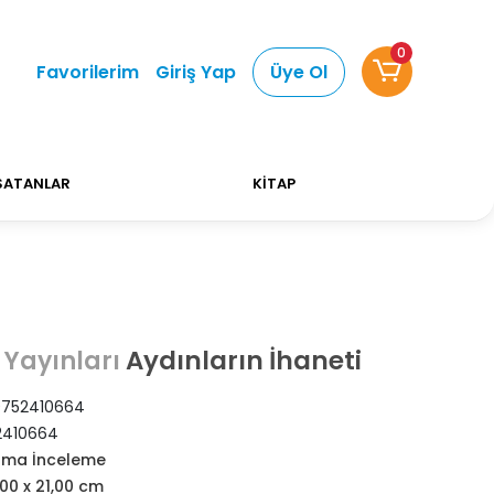
0
Alışverişlerinizde Kargo Ücretsiz!
Bizi tercih etti
Favorilerim
Giriş Yap
Üye Ol
SATANLAR
KİTAP
Aydınların İhaneti
 Yayınları
752410664
2410664
rma İnceleme
,00 x 21,00 cm