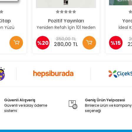
Kitap
Pozitif Yayınları
Yor
en Yüzü
Yeniden Refah İçin 101 Neden
İdeal 
350,00 TL
2
%20
%15
280,00 TL
2
Güvenli Alışveriş
Geniş Ürün Yelpazesi
Güvenli ve kolay ödeme
Binlerce ürün ve kampan
sistemi
seçeneği