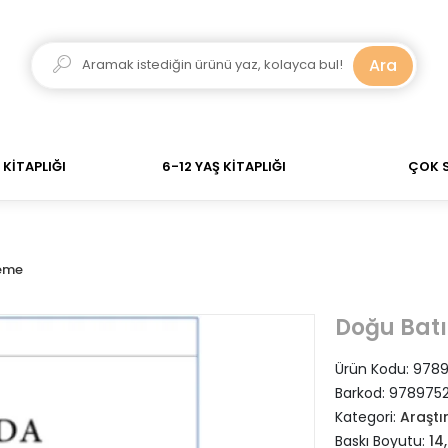
adar verdiğiniz siparişler Aynı Gün Kargo! 700 TL Üzeri 
Ara
KİTAPLIĞI
6-12 YAŞ KİTAPLIĞI
ÇOK 
leme
Doğu Batı
Ürün Kodu:
9789
Barkod:
978975
Kategori:
Araştı
Baskı Boyutu:
14