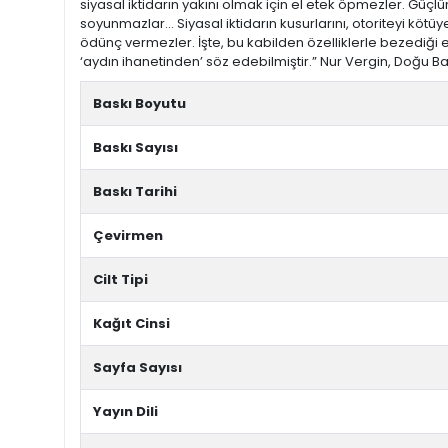
siyasal iktidarın yakını olmak için el etek öpmezler. Güç
soyunmazlar... Siyasal iktidarın kusurlarını, otoriteyi kötüye
ödünç vermezler. İşte, bu kabilden özelliklerle bezediği 
‘aydın ihanetinden’ söz edebilmiştir.” Nur Vergin, Doğu Batı
Baskı Boyutu
Baskı Sayısı
Baskı Tarihi
Çevirmen
Cilt Tipi
Kağıt Cinsi
Sayfa Sayısı
Yayın Dili