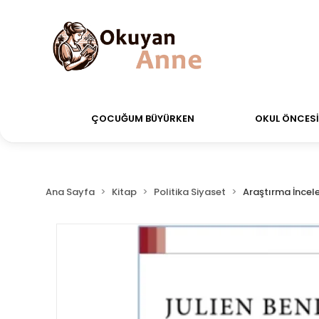
erdiğiniz siparişler Aynı Gün Kargo!
Saat 11:00'a k
ÇOCUĞUM BÜYÜRKEN
OKUL ÖNCESİ 
Ana Sayfa
Kitap
Politika Siyaset
Araştırma İnce