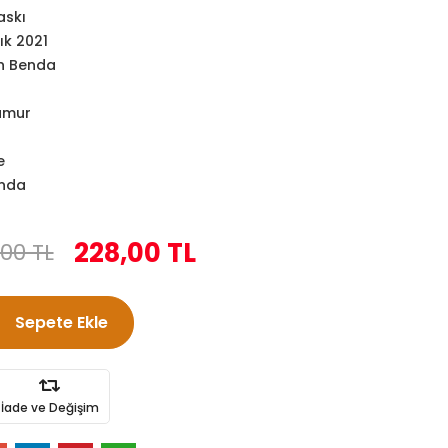
askı
ık 2021
en Benda
amur
e
enda
228,00 TL
00 TL
Sepete Ekle
İade ve Değişim