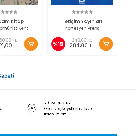
%1
dam Kitap
İletişim Yayınları
Komünist Kent
Kartezyen Prens
60,00 TL
240,00 TL
%15
21,00 TL
204,00 TL
7 / 24 DESTEK
ya
Öneri ve şikayetlerinizi bize
iletebilirsiniz.