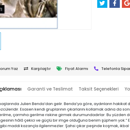
orum Yaz
Karşılaştır
Fiyat Alarmı
Telefonla Sipar
çıklaması
Garanti ve Teslimat
Taksit Seçenekleri
Yo
n başlarında Julien Benda’dan gelir. Benda’ya göre, aydınların hakikat d
özcüleridir. Esasen kendi gruplarının çıkarlarını kollamak adına da son
lme, çarmıha gerilme riskine girmek durumundadırlar. Bu yüzden de say
mgesinin hâlâ çekici ve güçlü bir imge olduğuna benim şüphem yok.” Ed
ibi maddi kazançla ilgilenmezler. Şahsi çıkar peşinde koşmak, ikbal ve